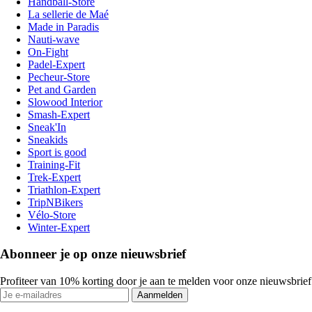
Handball-Store
La sellerie de Maé
Made in Paradis
Nauti-wave
On-Fight
Padel-Expert
Pecheur-Store
Pet and Garden
Slowood Interior
Smash-Expert
Sneak'In
Sneakids
Sport is good
Training-Fit
Trek-Expert
Triathlon-Expert
TripNBikers
Vélo-Store
Winter-Expert
Abonneer je op onze nieuwsbrief
Profiteer van 10% korting door je aan te melden voor onze nieuwsbrief
Aanmelden