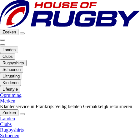
Zoeken
Landen
Clubs
Rugbyshirts
Schoenen
Uitrusting
Kinderen
Lifestyle
Opruiming
Merken
Klantenservice in Frankrijk
Veilig betalen
Gemakkelijk retourneren
Zoeken
Landen
Clubs
Rugbyshirts
Schoenen