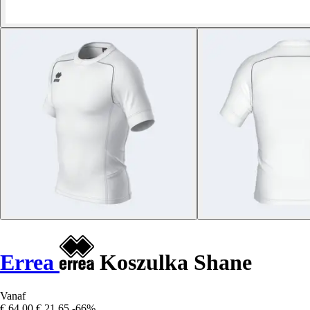
Errea
Koszulka Shane
Vanaf
€ 64,00
€ 21,65
-66%