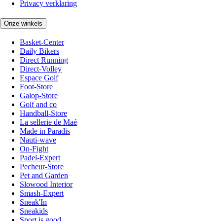
Privacy verklaring
Onze winkels
Basket-Center
Daily Bikers
Direct Running
Direct-Volley
Espace Golf
Foot-Store
Galop-Store
Golf and co
Handball-Store
La sellerie de Maé
Made in Paradis
Nauti-wave
On-Fight
Padel-Expert
Pecheur-Store
Pet and Garden
Slowood Interior
Smash-Expert
Sneak'In
Sneakids
Sport is good