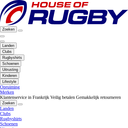
Zoeken
Landen
Clubs
Rugbyshirts
Schoenen
Uitrusting
Kinderen
Lifestyle
Opruiming
Merken
Klantenservice in Frankrijk
Veilig betalen
Gemakkelijk retourneren
Zoeken
Landen
Clubs
Rugbyshirts
Schoenen