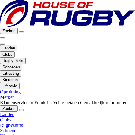
Zoeken
Landen
Clubs
Rugbyshirts
Schoenen
Uitrusting
Kinderen
Lifestyle
Opruiming
Merken
Klantenservice in Frankrijk
Veilig betalen
Gemakkelijk retourneren
Zoeken
Landen
Clubs
Rugbyshirts
Schoenen