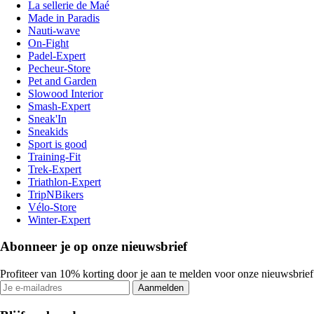
La sellerie de Maé
Made in Paradis
Nauti-wave
On-Fight
Padel-Expert
Pecheur-Store
Pet and Garden
Slowood Interior
Smash-Expert
Sneak'In
Sneakids
Sport is good
Training-Fit
Trek-Expert
Triathlon-Expert
TripNBikers
Vélo-Store
Winter-Expert
Abonneer je op onze nieuwsbrief
Profiteer van 10% korting door je aan te melden voor onze nieuwsbrief
Aanmelden