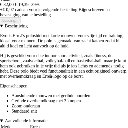
€ 32,00
€ 19,39
-39%
+€ 0,97
cadeau voor je volgende bestelling
Bijgeschreven na
bevestiging van je bestelling
Loading...
Beschrijving
Evo is Erreà's poloshirt met korte mouwen voor vrije tijd en training,
ideaal voor mannen. De polo is gemaakt van zacht katoen zodat hij
altijd koel en licht aanvoelt op de huid.
Hij is geschikt voor elke indoor sportactiviteit, zoals fitness, de
sportschool, zaalvoetbal, volleybal-ball en basketbal-ball, maar je kunt
hem ook gebruiken in je vrije tijd als je iets lichts en ademends nodig
hebt. Deze polo biedt veel functionaliteit in een echt origineel ontwerp,
met overhemdkraag en Erreà-logo op de borst.
Eigenschappen:
Aansluitende mouwen met geribde boorden
Geribde overhemdkraag met 2 knopen
Zoom onderaan
Standaard snit
Aanvullende informatie
Merk
Errea