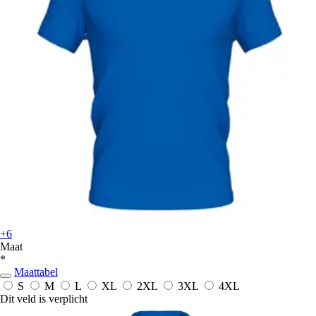
+6
Maat
*
Maattabel
S
M
L
XL
2XL
3XL
4XL
Dit veld is verplicht