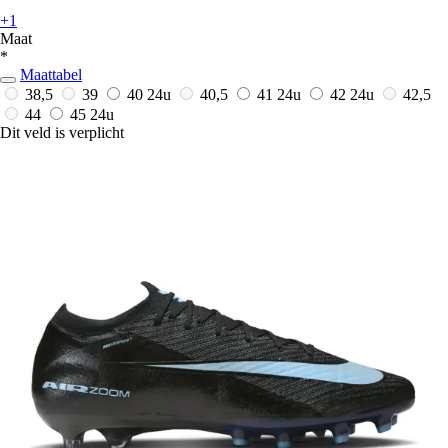
+1
Maat
*
Maattabel
38,5
39
40
24u
40,5
41
24u
42
24u
42,5
44
45
24u
Dit veld is verplicht