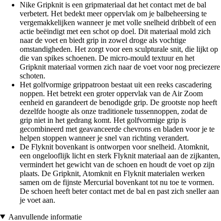
Nike Gripknit is een gripmateriaal dat het contact met de bal
verbetert. Het bedekt meer oppervlak om je balbeheersing te
vergemakkelijken wanneer je met volle snelheid dribbelt of een
actie beëindigt met een schot op doel. Dit materiaal mold zich
naar de voet en biedt grip in zowel droge als vochtige
omstandigheden. Het zorgt voor een sculpturale snit, die lijkt op
die van spikes schoenen. De micro-mould textuur en het
Gripknit materiaal vormen zich naar de voet voor nog preciezere
schoten.
Het golfvormige grippatroon bestaat uit een reeks cascadering
noppen. Het betrekt een groter oppervlak van de Air Zoom
eenheid en garandeert de benodigde grip. De grootste nop heeft
dezelfde hoogte als onze traditionele tussennoppen, zodat de
grip niet in het gedrang komt. Het golfvormige grip is
gecombineerd met geavanceerde chevrons en bladen voor je te
helpen stoppen wanneer je snel van richting verandert.
De Flyknit bovenkant is ontworpen voor snelheid. Atomknit,
een ongelooflijk licht en sterk Flyknit materiaal aan de zijkanten,
vermindert het gewicht van de schoen en houdt de voet op zijn
plaats. De Gripknit, Atomknit en Flyknit materialen werken
samen om de fijnste Mercurial bovenkant tot nu toe te vormen.
De schoen heeft beter contact met de bal en past zich sneller aan
je voet aan.
Aanvullende informatie