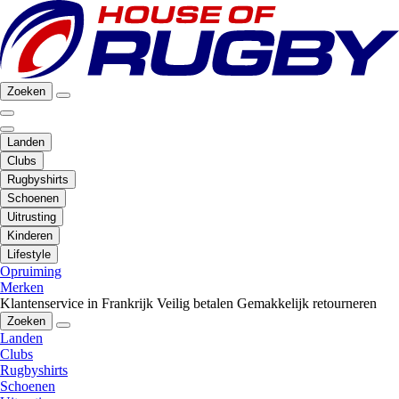
Zoeken
Landen
Clubs
Rugbyshirts
Schoenen
Uitrusting
Kinderen
Lifestyle
Opruiming
Merken
Klantenservice in Frankrijk
Veilig betalen
Gemakkelijk retourneren
Zoeken
Landen
Clubs
Rugbyshirts
Schoenen