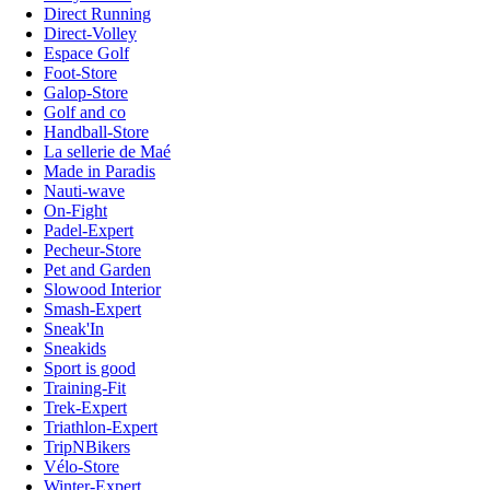
Direct Running
Direct-Volley
Espace Golf
Foot-Store
Galop-Store
Golf and co
Handball-Store
La sellerie de Maé
Made in Paradis
Nauti-wave
On-Fight
Padel-Expert
Pecheur-Store
Pet and Garden
Slowood Interior
Smash-Expert
Sneak'In
Sneakids
Sport is good
Training-Fit
Trek-Expert
Triathlon-Expert
TripNBikers
Vélo-Store
Winter-Expert