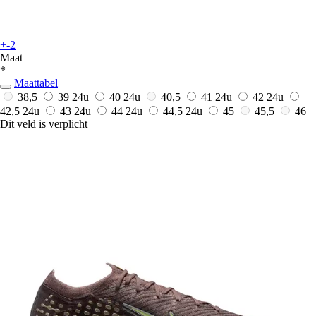
+-2
Maat
*
Maattabel
38,5
39
24u
40
24u
40,5
41
24u
42
24u
42,5
24u
43
24u
44
24u
44,5
24u
45
45,5
46
Dit veld is verplicht