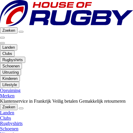
Zoeken
Landen
Clubs
Rugbyshirts
Schoenen
Uitrusting
Kinderen
Lifestyle
Opruiming
Merken
Klantenservice in Frankrijk
Veilig betalen
Gemakkelijk retourneren
Zoeken
Landen
Clubs
Rugbyshirts
Schoenen