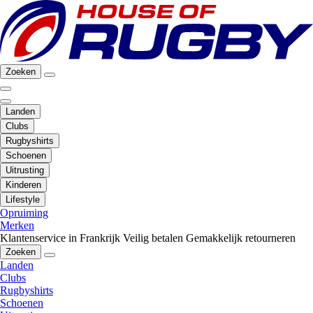
Zoeken
Landen
Clubs
Rugbyshirts
Schoenen
Uitrusting
Kinderen
Lifestyle
Opruiming
Merken
Klantenservice in Frankrijk
Veilig betalen
Gemakkelijk retourneren
Zoeken
Landen
Clubs
Rugbyshirts
Schoenen