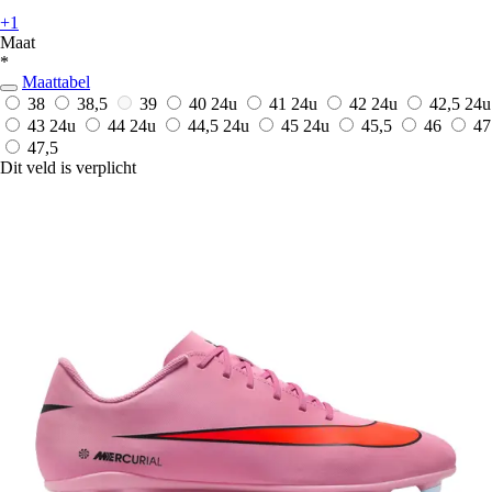
+1
Maat
*
Maattabel
38
38,5
39
40
24u
41
24u
42
24u
42,5
24u
43
24u
44
24u
44,5
24u
45
24u
45,5
46
47
47,5
Dit veld is verplicht