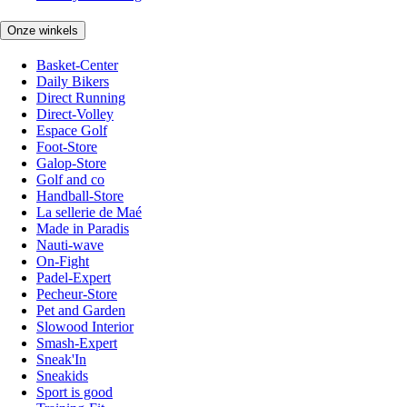
Onze winkels
Basket-Center
Daily Bikers
Direct Running
Direct-Volley
Espace Golf
Foot-Store
Galop-Store
Golf and co
Handball-Store
La sellerie de Maé
Made in Paradis
Nauti-wave
On-Fight
Padel-Expert
Pecheur-Store
Pet and Garden
Slowood Interior
Smash-Expert
Sneak'In
Sneakids
Sport is good