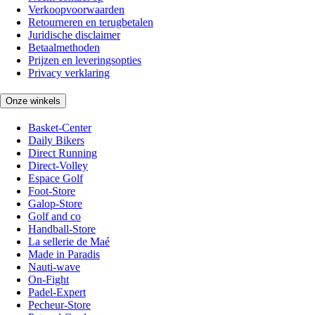
Verkoopvoorwaarden
Retourneren en terugbetalen
Juridische disclaimer
Betaalmethoden
Prijzen en leveringsopties
Privacy verklaring
Onze winkels
Basket-Center
Daily Bikers
Direct Running
Direct-Volley
Espace Golf
Foot-Store
Galop-Store
Golf and co
Handball-Store
La sellerie de Maé
Made in Paradis
Nauti-wave
On-Fight
Padel-Expert
Pecheur-Store