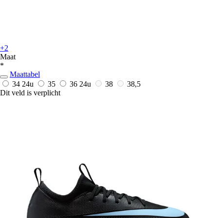
+2
Maat
*
Maattabel
34
24u
35
36
24u
38
38,5
Dit veld is verplicht