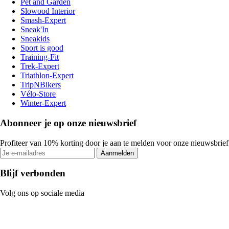
Pet and Garden
Slowood Interior
Smash-Expert
Sneak'In
Sneakids
Sport is good
Training-Fit
Trek-Expert
Triathlon-Expert
TripNBikers
Vélo-Store
Winter-Expert
Abonneer je op onze nieuwsbrief
Profiteer van 10% korting door je aan te melden voor onze nieuwsbrief
Aanmelden
Blijf verbonden
Volg ons op sociale media