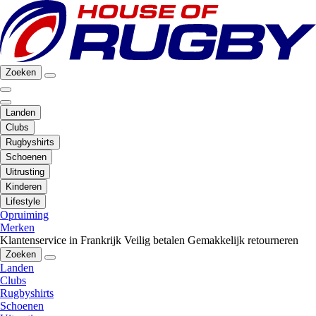
Zoeken
Landen
Clubs
Rugbyshirts
Schoenen
Uitrusting
Kinderen
Lifestyle
Opruiming
Merken
Klantenservice in Frankrijk
Veilig betalen
Gemakkelijk retourneren
Zoeken
Landen
Clubs
Rugbyshirts
Schoenen