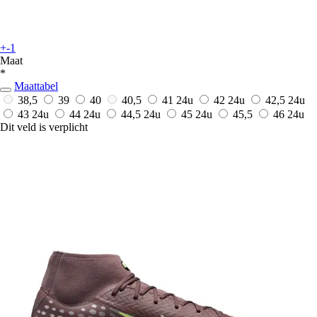
+-1
Maat
*
Maattabel
38,5
39
40
40,5
41
24u
42
24u
42,5
24u
43
24u
44
24u
44,5
24u
45
24u
45,5
46
24u
Dit veld is verplicht