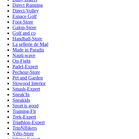
Direct Running
Direct-Volley
Espace Golf
Foot-Store
Galop-Store
Golf and co
Handball-Store
La sellerie de Maé
Made in Paradis
Nauti-wave
On-Fight
Padel-Expert
Pecheur-Store
Pet and Garden
Slowood Interior
Smash-Expert
Sneak'In
Sneakids
Sport is good
Training-Fit
Trek-Expert
Triathlon-Expert
TripNBikers
Vélo-Store