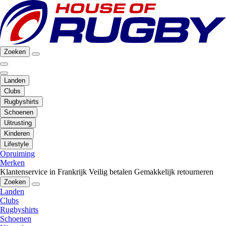
Zoeken
Landen
Clubs
Rugbyshirts
Schoenen
Uitrusting
Kinderen
Lifestyle
Opruiming
Merken
Klantenservice in Frankrijk
Veilig betalen
Gemakkelijk retourneren
Zoeken
Landen
Clubs
Rugbyshirts
Schoenen