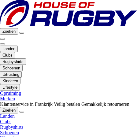
Zoeken
Landen
Clubs
Rugbyshirts
Schoenen
Uitrusting
Kinderen
Lifestyle
Opruiming
Merken
Klantenservice in Frankrijk
Veilig betalen
Gemakkelijk retourneren
Zoeken
Landen
Clubs
Rugbyshirts
Schoenen