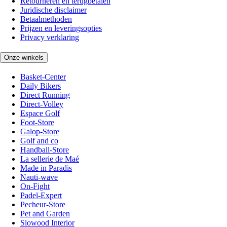
Retourneren en terugbetalen
Juridische disclaimer
Betaalmethoden
Prijzen en leveringsopties
Privacy verklaring
Onze winkels
Basket-Center
Daily Bikers
Direct Running
Direct-Volley
Espace Golf
Foot-Store
Galop-Store
Golf and co
Handball-Store
La sellerie de Maé
Made in Paradis
Nauti-wave
On-Fight
Padel-Expert
Pecheur-Store
Pet and Garden
Slowood Interior