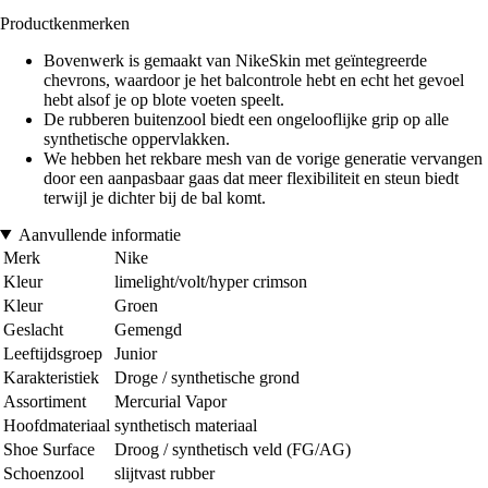
Productkenmerken
Bovenwerk is gemaakt van NikeSkin met geïntegreerde
chevrons, waardoor je het balcontrole hebt en echt het gevoel
hebt alsof je op blote voeten speelt.
De rubberen buitenzool biedt een ongelooflijke grip op alle
synthetische oppervlakken.
We hebben het rekbare mesh van de vorige generatie vervangen
door een aanpasbaar gaas dat meer flexibiliteit en steun biedt
terwijl je dichter bij de bal komt.
Aanvullende informatie
Merk
Nike
Kleur
limelight/volt/hyper crimson
Kleur
Groen
Geslacht
Gemengd
Leeftijdsgroep
Junior
Karakteristiek
Droge / synthetische grond
Assortiment
Mercurial Vapor
Hoofdmateriaal
synthetisch materiaal
Shoe Surface
Droog / synthetisch veld (FG/AG)
Schoenzool
slijtvast rubber