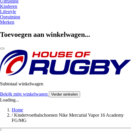
Uitrusting
Kinderen
Lifestyle
Opruiming
Merken
Toevoegen aan winkelwagen...
Subtotaal winkelwagen
Bekijk mijn winkelwagen
Verder winkelen
Loading...
Home
/
Kindervoetbalschoenen Nike Mercurial Vapor 16 Academy
FG/MG