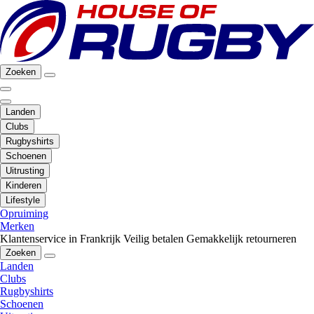
Zoeken
Landen
Clubs
Rugbyshirts
Schoenen
Uitrusting
Kinderen
Lifestyle
Opruiming
Merken
Klantenservice in Frankrijk
Veilig betalen
Gemakkelijk retourneren
Zoeken
Landen
Clubs
Rugbyshirts
Schoenen