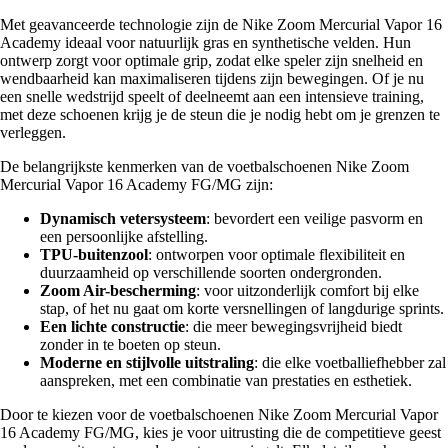
Met geavanceerde technologie zijn de Nike Zoom Mercurial Vapor 16
Academy ideaal voor natuurlijk gras en synthetische velden. Hun
ontwerp zorgt voor optimale grip, zodat elke speler zijn snelheid en
wendbaarheid kan maximaliseren tijdens zijn bewegingen. Of je nu
een snelle wedstrijd speelt of deelneemt aan een intensieve training,
met deze schoenen krijg je de steun die je nodig hebt om je grenzen te
verleggen.
De belangrijkste kenmerken van de voetbalschoenen Nike Zoom
Mercurial Vapor 16 Academy FG/MG zijn:
Dynamisch vetersysteem
: bevordert een veilige pasvorm en
een persoonlijke afstelling.
TPU-buitenzool
: ontworpen voor optimale flexibiliteit en
duurzaamheid op verschillende soorten ondergronden.
Zoom Air-bescherming
: voor uitzonderlijk comfort bij elke
stap, of het nu gaat om korte versnellingen of langdurige sprints.
Een lichte constructie
: die meer bewegingsvrijheid biedt
zonder in te boeten op steun.
Moderne en stijlvolle uitstraling
: die elke voetballiefhebber zal
aanspreken, met een combinatie van prestaties en esthetiek.
Door te kiezen voor de voetbalschoenen Nike Zoom Mercurial Vapor
16 Academy FG/MG, kies je voor uitrusting die de competitieve geest