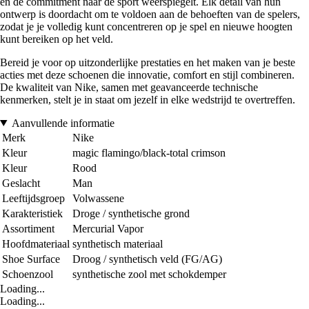
en de commitment naar de sport weerspiegelt. Elk detail van hun
ontwerp is doordacht om te voldoen aan de behoeften van de spelers,
zodat je je volledig kunt concentreren op je spel en nieuwe hoogten
kunt bereiken op het veld.
Bereid je voor op uitzonderlijke prestaties en het maken van je beste
acties met deze schoenen die innovatie, comfort en stijl combineren.
De kwaliteit van Nike, samen met geavanceerde technische
kenmerken, stelt je in staat om jezelf in elke wedstrijd te overtreffen.
Aanvullende informatie
Merk
Nike
Kleur
magic flamingo/black-total crimson
Kleur
Rood
Geslacht
Man
Leeftijdsgroep
Volwassene
Karakteristiek
Droge / synthetische grond
Assortiment
Mercurial Vapor
Hoofdmateriaal
synthetisch materiaal
Shoe Surface
Droog / synthetisch veld (FG/AG)
Schoenzool
synthetische zool met schokdemper
Loading...
Loading...