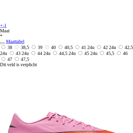
+-1
Maat
*
Maattabel
38
38,5
39
40
40,5
41
24u
42
24u
42,5
24u
43
24u
44
24u
44,5
24u
45
24u
45,5
46
47
47,5
Dit veld is verplicht