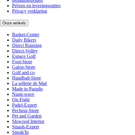
Betaalmethoden
Prijzen en leveringsopties
Privacy verklaring
Onze winkels
Basket-Center
Daily Bikers
Direct Running
Direct-Volley
Espace Golf
Foot-Store
Galop-Store
Golf and co
Handball-Store
La sellerie de Maé
Made in Paradis
Nauti-wave
On-Fight
Padel-Expert
Pecheur-Store
Pet and Garden
Slowood Interior
Smash-Expert
Sneak'In