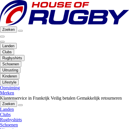
Zoeken
Landen
Clubs
Rugbyshirts
Schoenen
Uitrusting
Kinderen
Lifestyle
Opruiming
Merken
Klantenservice in Frankrijk
Veilig betalen
Gemakkelijk retourneren
Zoeken
Landen
Clubs
Rugbyshirts
Schoenen