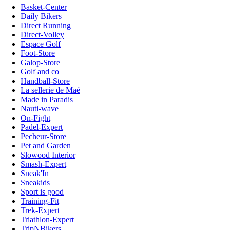
Basket-Center
Daily Bikers
Direct Running
Direct-Volley
Espace Golf
Foot-Store
Galop-Store
Golf and co
Handball-Store
La sellerie de Maé
Made in Paradis
Nauti-wave
On-Fight
Padel-Expert
Pecheur-Store
Pet and Garden
Slowood Interior
Smash-Expert
Sneak'In
Sneakids
Sport is good
Training-Fit
Trek-Expert
Triathlon-Expert
TripNBikers