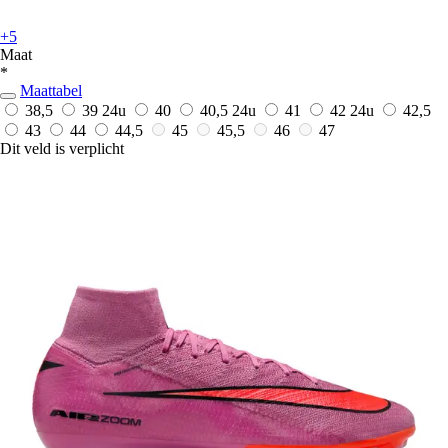
+5
Maat
*
Maattabel
38,5
39
24u
40
40,5
24u
41
42
24u
42,5
43
44
44,5
45
45,5
46
47
Dit veld is verplicht