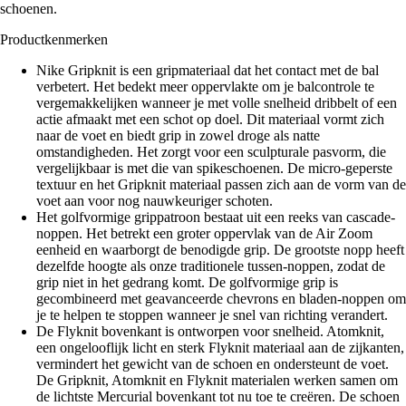
schoenen.
Productkenmerken
Nike Gripknit is een gripmateriaal dat het contact met de bal
verbetert. Het bedekt meer oppervlakte om je balcontrole te
vergemakkelijken wanneer je met volle snelheid dribbelt of een
actie afmaakt met een schot op doel. Dit materiaal vormt zich
naar de voet en biedt grip in zowel droge als natte
omstandigheden. Het zorgt voor een sculpturale pasvorm, die
vergelijkbaar is met die van spikeschoenen. De micro-geperste
textuur en het Gripknit materiaal passen zich aan de vorm van de
voet aan voor nog nauwkeuriger schoten.
Het golfvormige grippatroon bestaat uit een reeks van cascade-
noppen. Het betrekt een groter oppervlak van de Air Zoom
eenheid en waarborgt de benodigde grip. De grootste nopp heeft
dezelfde hoogte als onze traditionele tussen-noppen, zodat de
grip niet in het gedrang komt. De golfvormige grip is
gecombineerd met geavanceerde chevrons en bladen-noppen om
je te helpen te stoppen wanneer je snel van richting verandert.
De Flyknit bovenkant is ontworpen voor snelheid. Atomknit,
een ongelooflijk licht en sterk Flyknit materiaal aan de zijkanten,
vermindert het gewicht van de schoen en ondersteunt de voet.
De Gripknit, Atomknit en Flyknit materialen werken samen om
de lichtste Mercurial bovenkant tot nu toe te creëren. De schoen