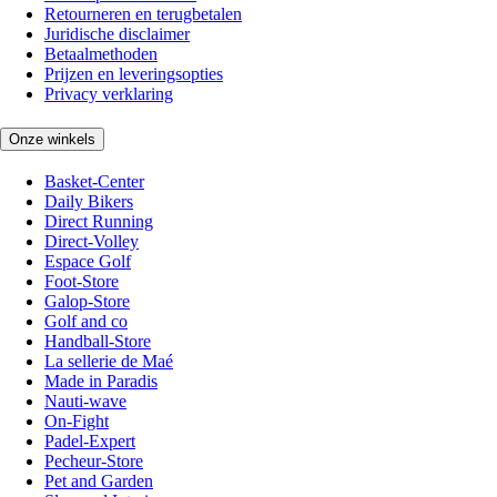
Retourneren en terugbetalen
Juridische disclaimer
Betaalmethoden
Prijzen en leveringsopties
Privacy verklaring
Onze winkels
Basket-Center
Daily Bikers
Direct Running
Direct-Volley
Espace Golf
Foot-Store
Galop-Store
Golf and co
Handball-Store
La sellerie de Maé
Made in Paradis
Nauti-wave
On-Fight
Padel-Expert
Pecheur-Store
Pet and Garden