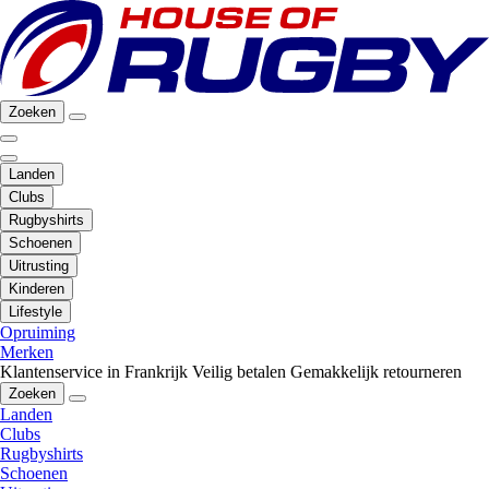
Zoeken
Landen
Clubs
Rugbyshirts
Schoenen
Uitrusting
Kinderen
Lifestyle
Opruiming
Merken
Klantenservice in Frankrijk
Veilig betalen
Gemakkelijk retourneren
Zoeken
Landen
Clubs
Rugbyshirts
Schoenen