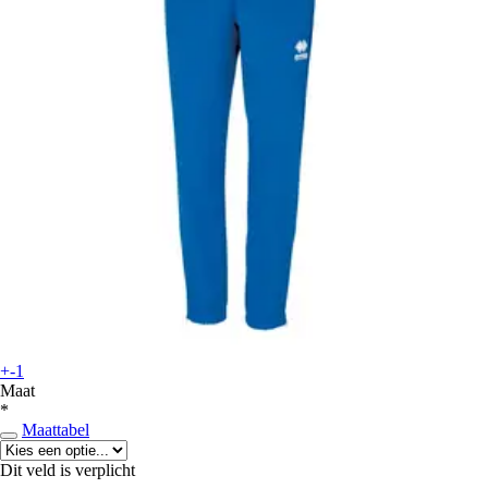
+-1
Maat
*
Maattabel
Dit veld is verplicht