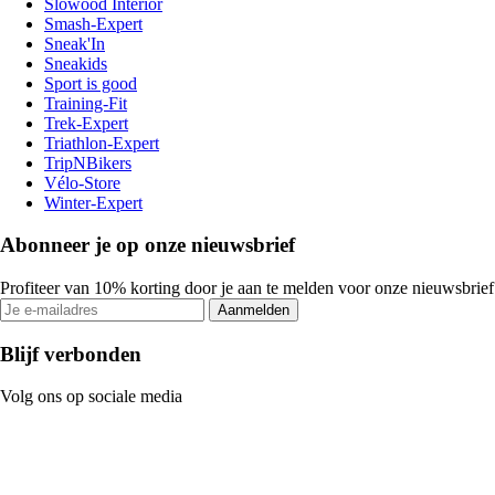
Slowood Interior
Smash-Expert
Sneak'In
Sneakids
Sport is good
Training-Fit
Trek-Expert
Triathlon-Expert
TripNBikers
Vélo-Store
Winter-Expert
Abonneer je op onze nieuwsbrief
Profiteer van 10% korting door je aan te melden voor onze nieuwsbrief
Aanmelden
Blijf verbonden
Volg ons op sociale media