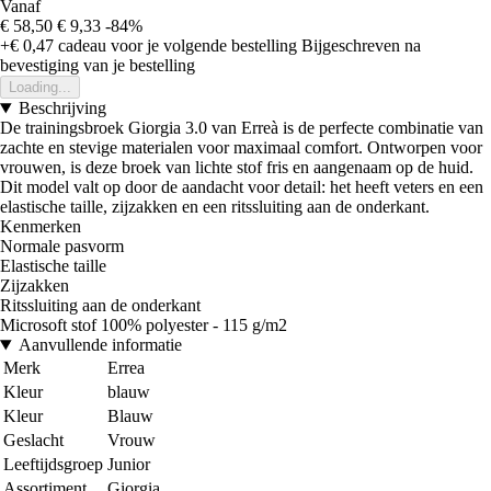
Vanaf
€ 58,50
€ 9,33
-84%
+€ 0,47
cadeau voor je volgende bestelling
Bijgeschreven na
bevestiging van je bestelling
Loading...
Beschrijving
De trainingsbroek Giorgia 3.0 van Erreà is de perfecte combinatie van
zachte en stevige materialen voor maximaal comfort. Ontworpen voor
vrouwen, is deze broek van lichte stof fris en aangenaam op de huid.
Dit model valt op door de aandacht voor detail: het heeft veters en een
elastische taille, zijzakken en een ritssluiting aan de onderkant.
Kenmerken
Normale pasvorm
Elastische taille
Zijzakken
Ritssluiting aan de onderkant
Microsoft stof 100% polyester - 115 g/m2
Aanvullende informatie
Merk
Errea
Kleur
blauw
Kleur
Blauw
Geslacht
Vrouw
Leeftijdsgroep
Junior
Assortiment
Giorgia