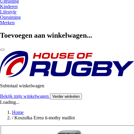
Uitrusting
Kinderen
Lifestyle
Opruiming
Merken
Toevoegen aan winkelwagen...
Subtotaal winkelwagen
Bekijk mijn winkelwagen
Verder winkelen
Loading...
Home
/
Koszulka Errea ti-mothy maillot