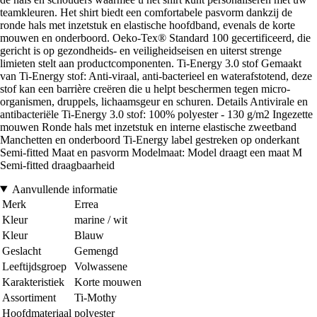
teamkleuren. Het shirt biedt een comfortabele pasvorm dankzij de
ronde hals met inzetstuk en elastische hoofdband, evenals de korte
mouwen en onderboord. Oeko-Tex® Standard 100 gecertificeerd, die
gericht is op gezondheids- en veiligheidseisen en uiterst strenge
limieten stelt aan productcomponenten. Ti-Energy 3.0 stof Gemaakt
van Ti-Energy stof: Anti-viraal, anti-bacterieel en waterafstotend, deze
stof kan een barrière creëren die u helpt beschermen tegen micro-
organismen, druppels, lichaamsgeur en schuren. Details Antivirale en
antibacteriële Ti-Energy 3.0 stof: 100% polyester - 130 g/m2 Ingezette
mouwen Ronde hals met inzetstuk en interne elastische zweetband
Manchetten en onderboord Ti-Energy label gestreken op onderkant
Semi-fitted Maat en pasvorm Modelmaat: Model draagt een maat M
Semi-fitted draagbaarheid
Aanvullende informatie
Merk
Errea
Kleur
marine / wit
Kleur
Blauw
Geslacht
Gemengd
Leeftijdsgroep
Volwassene
Karakteristiek
Korte mouwen
Assortiment
Ti-Mothy
Hoofdmateriaal
polyester