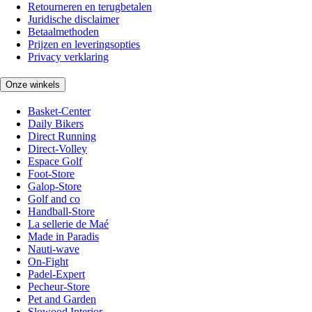
Retourneren en terugbetalen
Juridische disclaimer
Betaalmethoden
Prijzen en leveringsopties
Privacy verklaring
Onze winkels
Basket-Center
Daily Bikers
Direct Running
Direct-Volley
Espace Golf
Foot-Store
Galop-Store
Golf and co
Handball-Store
La sellerie de Maé
Made in Paradis
Nauti-wave
On-Fight
Padel-Expert
Pecheur-Store
Pet and Garden
Slowood Interior