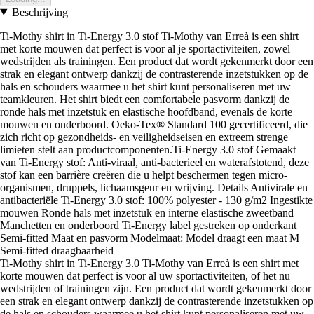
Beschrijving
Ti-Mothy shirt in Ti-Energy 3.0 stof Ti-Mothy van Erreà is een shirt
met korte mouwen dat perfect is voor al je sportactiviteiten, zowel
wedstrijden als trainingen. Een product dat wordt gekenmerkt door een
strak en elegant ontwerp dankzij de contrasterende inzetstukken op de
hals en schouders waarmee u het shirt kunt personaliseren met uw
teamkleuren. Het shirt biedt een comfortabele pasvorm dankzij de
ronde hals met inzetstuk en elastische hoofdband, evenals de korte
mouwen en onderboord. Oeko-Tex® Standard 100 gecertificeerd, die
zich richt op gezondheids- en veiligheidseisen en extreem strenge
limieten stelt aan productcomponenten.Ti-Energy 3.0 stof Gemaakt
van Ti-Energy stof: Anti-viraal, anti-bacterieel en waterafstotend, deze
stof kan een barrière creëren die u helpt beschermen tegen micro-
organismen, druppels, lichaamsgeur en wrijving. Details Antivirale en
antibacteriële Ti-Energy 3.0 stof: 100% polyester - 130 g/m2 Ingestikte
mouwen Ronde hals met inzetstuk en interne elastische zweetband
Manchetten en onderboord Ti-Energy label gestreken op onderkant
Semi-fitted Maat en pasvorm Modelmaat: Model draagt een maat M
Semi-fitted draagbaarheid
Ti-Mothy shirt in Ti-Energy 3.0 Ti-Mothy van Erreà is een shirt met
korte mouwen dat perfect is voor al uw sportactiviteiten, of het nu
wedstrijden of trainingen zijn. Een product dat wordt gekenmerkt door
een strak en elegant ontwerp dankzij de contrasterende inzetstukken op
de hals en schouders waarmee u het shirt kunt personaliseren met uw