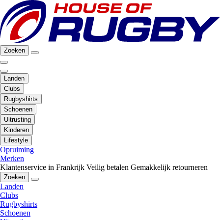
Zoeken
Landen
Clubs
Rugbyshirts
Schoenen
Uitrusting
Kinderen
Lifestyle
Opruiming
Merken
Klantenservice in Frankrijk
Veilig betalen
Gemakkelijk retourneren
Zoeken
Landen
Clubs
Rugbyshirts
Schoenen