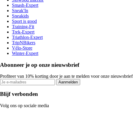
Smash-Expert
Sneak'In
Sneakids
Sport is good
Training-Fit
Trek-Expert
Triathlon-Expert
TripNBikers
Vélo-Store
Winter-Expert
Abonneer je op onze nieuwsbrief
Profiteer van 10% korting door je aan te melden voor onze nieuwsbrief
Aanmelden
Blijf verbonden
Volg ons op sociale media