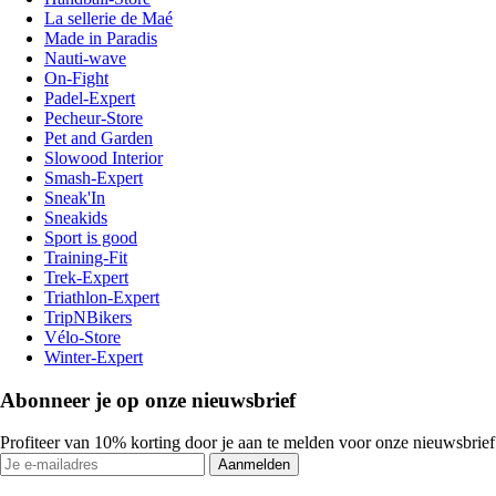
La sellerie de Maé
Made in Paradis
Nauti-wave
On-Fight
Padel-Expert
Pecheur-Store
Pet and Garden
Slowood Interior
Smash-Expert
Sneak'In
Sneakids
Sport is good
Training-Fit
Trek-Expert
Triathlon-Expert
TripNBikers
Vélo-Store
Winter-Expert
Abonneer je op onze nieuwsbrief
Profiteer van 10% korting door je aan te melden voor onze nieuwsbrief
Aanmelden