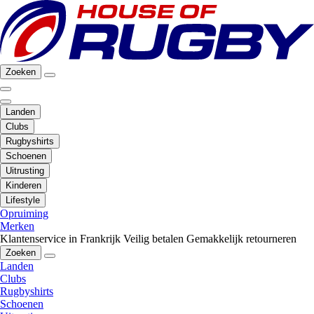
Zoeken
Landen
Clubs
Rugbyshirts
Schoenen
Uitrusting
Kinderen
Lifestyle
Opruiming
Merken
Klantenservice in Frankrijk
Veilig betalen
Gemakkelijk retourneren
Zoeken
Landen
Clubs
Rugbyshirts
Schoenen