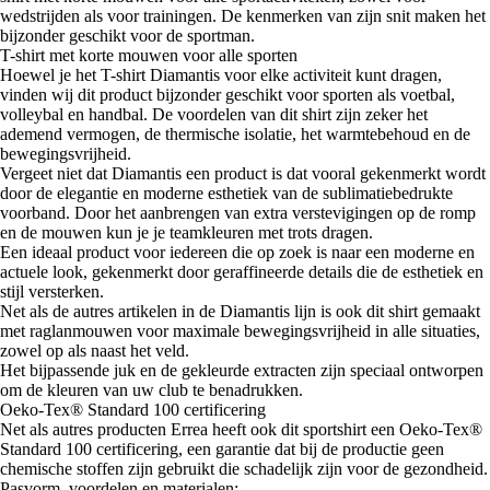
wedstrijden als voor trainingen. De kenmerken van zijn snit maken het
bijzonder geschikt voor de sportman.
T-shirt met korte mouwen voor alle sporten
Hoewel je het T-shirt Diamantis voor elke activiteit kunt dragen,
vinden wij dit product bijzonder geschikt voor sporten als voetbal,
volleybal en handbal. De voordelen van dit shirt zijn zeker het
ademend vermogen, de thermische isolatie, het warmtebehoud en de
bewegingsvrijheid.
Vergeet niet dat Diamantis een product is dat vooral gekenmerkt wordt
door de elegantie en moderne esthetiek van de sublimatiebedrukte
voorband. Door het aanbrengen van extra verstevigingen op de romp
en de mouwen kun je je teamkleuren met trots dragen.
Een ideaal product voor iedereen die op zoek is naar een moderne en
actuele look, gekenmerkt door geraffineerde details die de esthetiek en
stijl versterken.
Net als de autres artikelen in de Diamantis lijn is ook dit shirt gemaakt
met raglanmouwen voor maximale bewegingsvrijheid in alle situaties,
zowel op als naast het veld.
Het bijpassende juk en de gekleurde extracten zijn speciaal ontworpen
om de kleuren van uw club te benadrukken.
Oeko-Tex® Standard 100 certificering
Net als autres producten Errea heeft ook dit sportshirt een Oeko-Tex®
Standard 100 certificering, een garantie dat bij de productie geen
chemische stoffen zijn gebruikt die schadelijk zijn voor de gezondheid.
Pasvorm, voordelen en materialen: