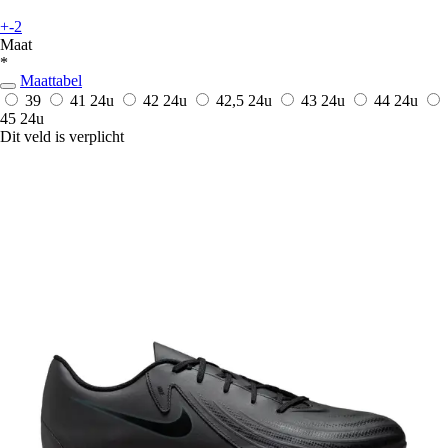
+-2
Maat
*
Maattabel
39
41
24u
42
24u
42,5
24u
43
24u
44
24u
45
24u
Dit veld is verplicht