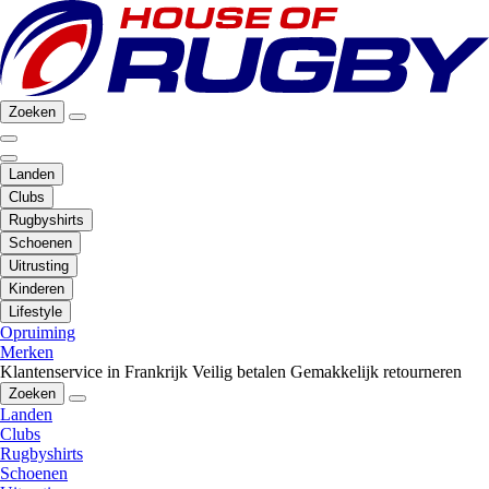
Zoeken
Landen
Clubs
Rugbyshirts
Schoenen
Uitrusting
Kinderen
Lifestyle
Opruiming
Merken
Klantenservice in Frankrijk
Veilig betalen
Gemakkelijk retourneren
Zoeken
Landen
Clubs
Rugbyshirts
Schoenen