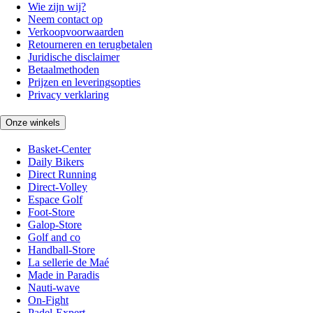
Wie zijn wij?
Neem contact op
Verkoopvoorwaarden
Retourneren en terugbetalen
Juridische disclaimer
Betaalmethoden
Prijzen en leveringsopties
Privacy verklaring
Onze winkels
Basket-Center
Daily Bikers
Direct Running
Direct-Volley
Espace Golf
Foot-Store
Galop-Store
Golf and co
Handball-Store
La sellerie de Maé
Made in Paradis
Nauti-wave
On-Fight
Padel-Expert