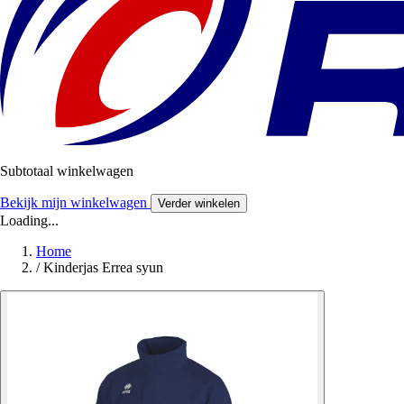
Subtotaal winkelwagen
Bekijk mijn winkelwagen
Verder winkelen
Loading...
Home
/
Kinderjas Errea syun