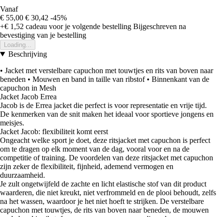
Vanaf
€ 55,00
€ 30,42
-45%
+€ 1,52
cadeau voor je volgende bestelling
Bijgeschreven na
bevestiging van je bestelling
Loading...
Beschrijving
• Jacket met verstelbare capuchon met touwtjes en rits van boven naar
beneden • Mouwen en band in taille van ribstof • Binnenkant van de
capuchon in Mesh
Jacket Jacob Errea
Jacob is de Errea jacket die perfect is voor representatie en vrije tijd.
De kenmerken van de snit maken het ideaal voor sportieve jongens en
meisjes.
Jacket Jacob: flexibiliteit komt eerst
Ongeacht welke sport je doet, deze ritsjacket met capuchon is perfect
om te dragen op elk moment van de dag, vooral voor en na de
competitie of training. De voordelen van deze ritsjacket met capuchon
zijn zeker de flexibiliteit, fijnheid, ademend vermogen en
duurzaamheid.
Je zult ongetwijfeld de zachte en licht elastische stof van dit product
waarderen, die niet kreukt, niet verfrommeld en de plooi behoudt, zelfs
na het wassen, waardoor je het niet hoeft te strijken. De verstelbare
capuchon met touwtjes, de rits van boven naar beneden, de mouwen