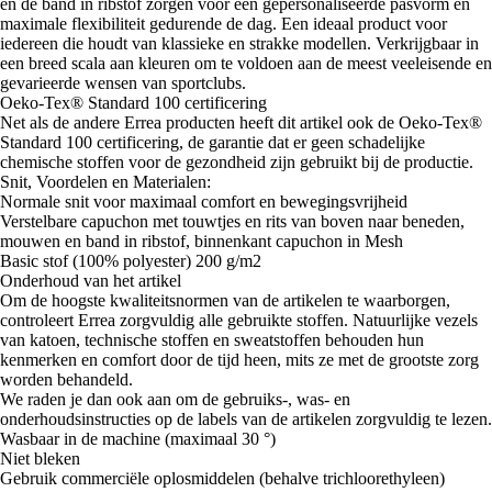
en de band in ribstof zorgen voor een gepersonaliseerde pasvorm en
maximale flexibiliteit gedurende de dag. Een ideaal product voor
iedereen die houdt van klassieke en strakke modellen. Verkrijgbaar in
een breed scala aan kleuren om te voldoen aan de meest veeleisende en
gevarieerde wensen van sportclubs.
Oeko-Tex® Standard 100 certificering
Net als de andere Errea producten heeft dit artikel ook de Oeko-Tex®
Standard 100 certificering, de garantie dat er geen schadelijke
chemische stoffen voor de gezondheid zijn gebruikt bij de productie.
Snit, Voordelen en Materialen:
Normale snit voor maximaal comfort en bewegingsvrijheid
Verstelbare capuchon met touwtjes en rits van boven naar beneden,
mouwen en band in ribstof, binnenkant capuchon in Mesh
Basic stof (100% polyester) 200 g/m2
Onderhoud van het artikel
Om de hoogste kwaliteitsnormen van de artikelen te waarborgen,
controleert Errea zorgvuldig alle gebruikte stoffen. Natuurlijke vezels
van katoen, technische stoffen en sweatstoffen behouden hun
kenmerken en comfort door de tijd heen, mits ze met de grootste zorg
worden behandeld.
We raden je dan ook aan om de gebruiks-, was- en
onderhoudsinstructies op de labels van de artikelen zorgvuldig te lezen.
Wasbaar in de machine (maximaal 30 °)
Niet bleken
Gebruik commerciële oplosmiddelen (behalve trichloorethyleen)