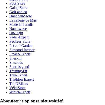
Foot-Store
Galop-Store
Golf and co
Handball-Store
La sellerie de Maé
Made in Paradis
Nauti-wave
On-Fight
Padel-Expert
Pecheur-Store
Pet and Garden
Slowood Interior
Smash-Expert
Sneak'In
Sneakids
Sport is good
Training-Fit
Trek-Expert
Triathlon-Expert
TripNBikers
Vélo-Store
Winter-Expert
Abonneer je op onze nieuwsbrief