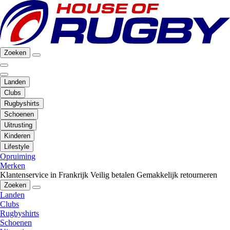
Zoeken
Landen
Clubs
Rugbyshirts
Schoenen
Uitrusting
Kinderen
Lifestyle
Opruiming
Merken
Klantenservice in Frankrijk
Veilig betalen
Gemakkelijk retourneren
Zoeken
Landen
Clubs
Rugbyshirts
Schoenen