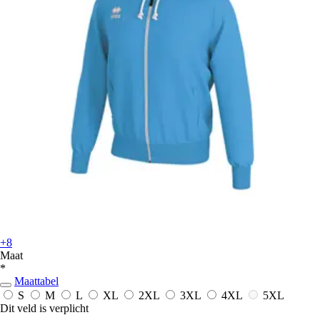
+8
Maat
*
Maattabel
S
M
L
XL
2XL
3XL
4XL
5XL
Dit veld is verplicht