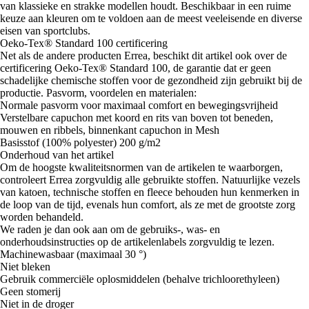
van klassieke en strakke modellen houdt. Beschikbaar in een ruime
keuze aan kleuren om te voldoen aan de meest veeleisende en diverse
eisen van sportclubs.
Oeko-Tex® Standard 100 certificering
Net als de andere producten Errea, beschikt dit artikel ook over de
certificering Oeko-Tex® Standard 100, de garantie dat er geen
schadelijke chemische stoffen voor de gezondheid zijn gebruikt bij de
productie. Pasvorm, voordelen en materialen:
Normale pasvorm voor maximaal comfort en bewegingsvrijheid
Verstelbare capuchon met koord en rits van boven tot beneden,
mouwen en ribbels, binnenkant capuchon in Mesh
Basisstof (100% polyester) 200 g/m2
Onderhoud van het artikel
Om de hoogste kwaliteitsnormen van de artikelen te waarborgen,
controleert Errea zorgvuldig alle gebruikte stoffen. Natuurlijke vezels
van katoen, technische stoffen en fleece behouden hun kenmerken in
de loop van de tijd, evenals hun comfort, als ze met de grootste zorg
worden behandeld.
We raden je dan ook aan om de gebruiks-, was- en
onderhoudsinstructies op de artikelenlabels zorgvuldig te lezen.
Machinewasbaar (maximaal 30 °)
Niet bleken
Gebruik commerciële oplosmiddelen (behalve trichloorethyleen)
Geen stomerij
Niet in de droger