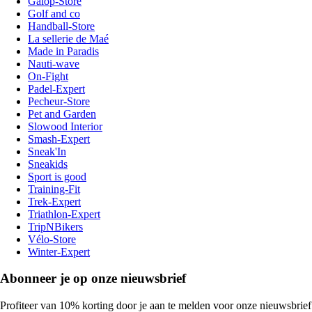
Galop-Store
Golf and co
Handball-Store
La sellerie de Maé
Made in Paradis
Nauti-wave
On-Fight
Padel-Expert
Pecheur-Store
Pet and Garden
Slowood Interior
Smash-Expert
Sneak'In
Sneakids
Sport is good
Training-Fit
Trek-Expert
Triathlon-Expert
TripNBikers
Vélo-Store
Winter-Expert
Abonneer je op onze nieuwsbrief
Profiteer van 10% korting door je aan te melden voor onze nieuwsbrief