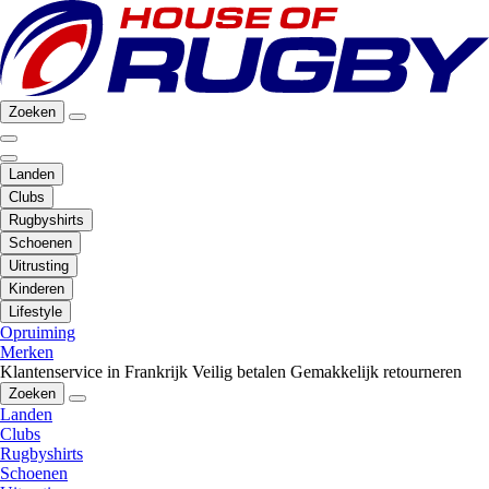
Zoeken
Landen
Clubs
Rugbyshirts
Schoenen
Uitrusting
Kinderen
Lifestyle
Opruiming
Merken
Klantenservice in Frankrijk
Veilig betalen
Gemakkelijk retourneren
Zoeken
Landen
Clubs
Rugbyshirts
Schoenen