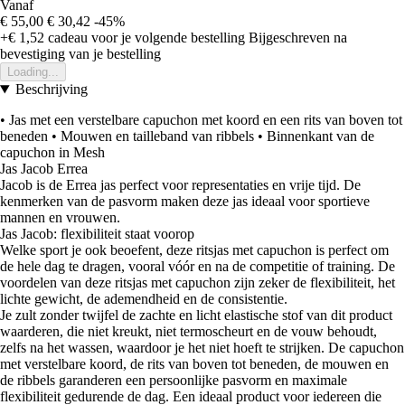
Vanaf
€ 55,00
€ 30,42
-45%
+€ 1,52
cadeau voor je volgende bestelling
Bijgeschreven na
bevestiging van je bestelling
Loading...
Beschrijving
• Jas met een verstelbare capuchon met koord en een rits van boven tot
beneden • Mouwen en tailleband van ribbels • Binnenkant van de
capuchon in Mesh
Jas Jacob Errea
Jacob is de Errea jas perfect voor representaties en vrije tijd. De
kenmerken van de pasvorm maken deze jas ideaal voor sportieve
mannen en vrouwen.
Jas Jacob: flexibiliteit staat voorop
Welke sport je ook beoefent, deze ritsjas met capuchon is perfect om
de hele dag te dragen, vooral vóór en na de competitie of training. De
voordelen van deze ritsjas met capuchon zijn zeker de flexibiliteit, het
lichte gewicht, de ademendheid en de consistentie.
Je zult zonder twijfel de zachte en licht elastische stof van dit product
waarderen, die niet kreukt, niet termoscheurt en de vouw behoudt,
zelfs na het wassen, waardoor je het niet hoeft te strijken. De capuchon
met verstelbare koord, de rits van boven tot beneden, de mouwen en
de ribbels garanderen een persoonlijke pasvorm en maximale
flexibiliteit gedurende de dag. Een ideaal product voor iedereen die