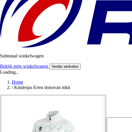
Subtotaal winkelwagen
Bekijk mijn winkelwagen
Verder winkelen
Loading...
Home
/
Kinderjas Errea donovan mkit