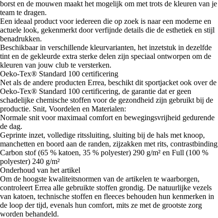
borst en de mouwen maakt het mogelijk om met trots de kleuren van je
team te dragen.
Een ideaal product voor iedereen die op zoek is naar een moderne en
actuele look, gekenmerkt door verfijnde details die de esthetiek en stijl
benadrukken.
Beschikbaar in verschillende kleurvarianten, het inzetstuk in dezelfde
tint en de gekleurde extra sterke delen zijn speciaal ontworpen om de
kleuren van jouw club te versterken.
Oeko-Tex® Standard 100 certificering
Net als de andere producten Errea, beschikt dit sportjacket ook over de
Oeko-Tex® Standard 100 certificering, de garantie dat er geen
schadelijke chemische stoffen voor de gezondheid zijn gebruikt bij de
productie. Snit, Voordelen en Materialen:
Normale snit voor maximaal comfort en bewegingsvrijheid gedurende
de dag.
Geprinte inzet, volledige ritssluiting, sluiting bij de hals met knoop,
manchetten en boord aan de randen, zijzakken met rits, contrastbinding
Carbon stof (65 % katoen, 35 % polyester) 290 g/m² en Full (100 %
polyester) 240 g/m²
Onderhoud van het artikel
Om de hoogste kwaliteitsnormen van de artikelen te waarborgen,
controleert Errea alle gebruikte stoffen grondig. De natuurlijke vezels
van katoen, technische stoffen en fleeces behouden hun kenmerken in
de loop der tijd, evenals hun comfort, mits ze met de grootste zorg
worden behandeld.