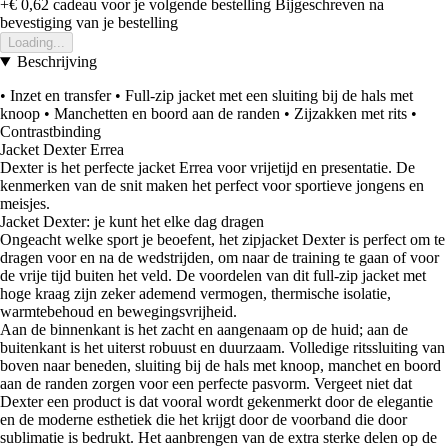
+€ 0,62
cadeau voor je volgende bestelling
Bijgeschreven na
bevestiging van je bestelling
Loading...
Beschrijving
• Inzet en transfer • Full-zip jacket met een sluiting bij de hals met
knoop • Manchetten en boord aan de randen • Zijzakken met rits •
Contrastbinding
Jacket Dexter Errea
Dexter is het perfecte jacket Errea voor vrijetijd en presentatie. De
kenmerken van de snit maken het perfect voor sportieve jongens en
meisjes.
Jacket Dexter: je kunt het elke dag dragen
Ongeacht welke sport je beoefent, het zipjacket Dexter is perfect om te
dragen voor en na de wedstrijden, om naar de training te gaan of voor
de vrije tijd buiten het veld. De voordelen van dit full-zip jacket met
hoge kraag zijn zeker ademend vermogen, thermische isolatie,
warmtebehoud en bewegingsvrijheid.
Aan de binnenkant is het zacht en aangenaam op de huid; aan de
buitenkant is het uiterst robuust en duurzaam. Volledige ritssluiting van
boven naar beneden, sluiting bij de hals met knoop, manchet en boord
aan de randen zorgen voor een perfecte pasvorm. Vergeet niet dat
Dexter een product is dat vooral wordt gekenmerkt door de elegantie
en de moderne esthetiek die het krijgt door de voorband die door
sublimatie is bedrukt. Het aanbrengen van de extra sterke delen op de