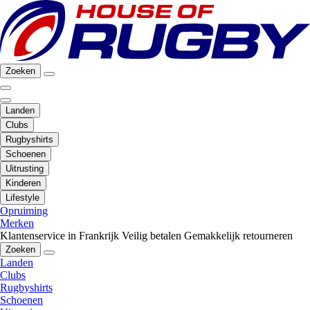
Zoeken
Landen
Clubs
Rugbyshirts
Schoenen
Uitrusting
Kinderen
Lifestyle
Opruiming
Merken
Klantenservice in Frankrijk
Veilig betalen
Gemakkelijk retourneren
Zoeken
Landen
Clubs
Rugbyshirts
Schoenen