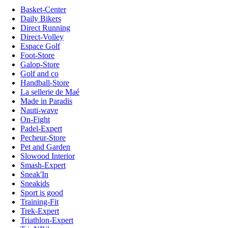
Basket-Center
Daily Bikers
Direct Running
Direct-Volley
Espace Golf
Foot-Store
Galop-Store
Golf and co
Handball-Store
La sellerie de Maé
Made in Paradis
Nauti-wave
On-Fight
Padel-Expert
Pecheur-Store
Pet and Garden
Slowood Interior
Smash-Expert
Sneak'In
Sneakids
Sport is good
Training-Fit
Trek-Expert
Triathlon-Expert