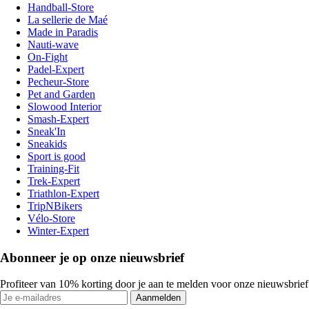
Handball-Store
La sellerie de Maé
Made in Paradis
Nauti-wave
On-Fight
Padel-Expert
Pecheur-Store
Pet and Garden
Slowood Interior
Smash-Expert
Sneak'In
Sneakids
Sport is good
Training-Fit
Trek-Expert
Triathlon-Expert
TripNBikers
Vélo-Store
Winter-Expert
Abonneer je op onze nieuwsbrief
Profiteer van 10% korting door je aan te melden voor onze nieuwsbrief
Aanmelden