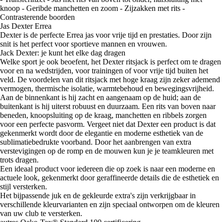
knoop - Geribde manchetten en zoom - Zijzakken met rits -
Contrasterende boorden
Jas Dexter Errea
Dexter is de perfecte Errea jas voor vrije tijd en prestaties. Door zijn
snit is het perfect voor sportieve mannen en vrouwen.
Jack Dexter: je kunt het elke dag dragen
Welke sport je ook beoefent, het Dexter ritsjack is perfect om te dragen
voor en na wedstrijden, voor trainingen of voor vrije tijd buiten het
veld. De voordelen van dit ritsjack met hoge kraag zijn zeker ademend
vermogen, thermische isolatie, warmtebehoud en bewegingsvrijheid.
Aan de binnenkant is hij zacht en aangenaam op de huid; aan de
buitenkant is hij uiterst robuust en duurzaam. Een rits van boven naar
beneden, knoopsluiting op de kraag, manchetten en ribbels zorgen
voor een perfecte pasvorm. Vergeet niet dat Dexter een product is dat
gekenmerkt wordt door de elegantie en moderne esthetiek van de
sublimatiebedrukte voorband. Door het aanbrengen van extra
verstevigingen op de romp en de mouwen kun je je teamkleuren met
trots dragen.
Een ideaal product voor iedereen die op zoek is naar een moderne en
actuele look, gekenmerkt door geraffineerde details die de esthetiek en
stijl versterken.
Het bijpassende juk en de gekleurde extra's zijn verkrijgbaar in
verschillende kleurvarianten en zijn speciaal ontworpen om de kleuren
van uw club te versterken.