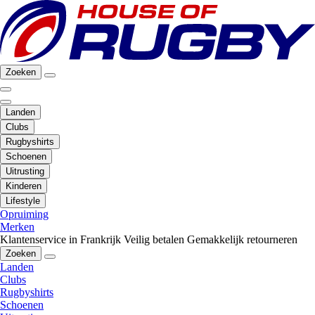
Zoeken
Landen
Clubs
Rugbyshirts
Schoenen
Uitrusting
Kinderen
Lifestyle
Opruiming
Merken
Klantenservice in Frankrijk
Veilig betalen
Gemakkelijk retourneren
Zoeken
Landen
Clubs
Rugbyshirts
Schoenen