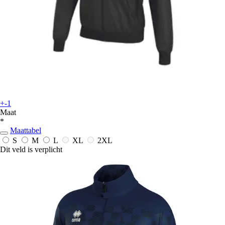
+-1
Maat
*
Maattabel
S
M
L
XL
2XL
Dit veld is verplicht