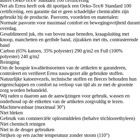
autres Oeko-Tex® Standard 100 certificering
Net als Errea heeft ook dit sportjack een Oeko-Tex® Standard 100
certificering, een garantie dat er geen schadelijke chemicaliën zijn
gebruikt bij de productie. Pasvorm, voordelen en materialen:
Normale pasvorm voor maximaal comfort en bewegingsvrijheid durant
overdag.
Gesublimeerd juk, rits van boven naar beneden, kraagsluiting met
knoop, manchetten en geribde band, zijzakken met rits, contrasterende
band
Carbon (65% katoen, 35% polyester) 290 g/m2 en Full (100%
polyester) 240 g/m2
Reiniging
Om de hoogste kwaliteitsnormen van de artikelen te garanderen,
controleert en verifieert Errea nauwgezet alle gebruikte stoffen.
Natuurlijke katoenvezels, technische stoffen en fleeces behouden hun
eigenschappen en comfort na verloop van tijd als ze met de grootste
zorg worden behandeld.
Wij raden u daarom aan de aanwijzingen voor gebruik, wassen en
onderhoud op de etiketten van de artikelen zorgvuldig te lezen.
Machinewasbaar (maximaal 30°)
Niet bleken
Gebruik van commerciële oplosmiddelen (behalve trichloorethyleen)
Niet chemisch reinigen
Niet in de droger gebruiken
Strijken op een zachte temperatuur zonder stoom (110°)