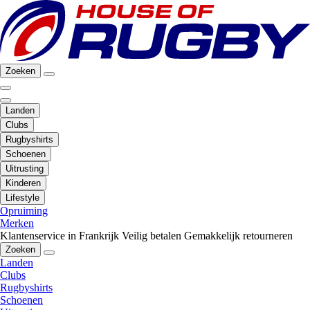
Zoeken
Landen
Clubs
Rugbyshirts
Schoenen
Uitrusting
Kinderen
Lifestyle
Opruiming
Merken
Klantenservice in Frankrijk
Veilig betalen
Gemakkelijk retourneren
Zoeken
Landen
Clubs
Rugbyshirts
Schoenen