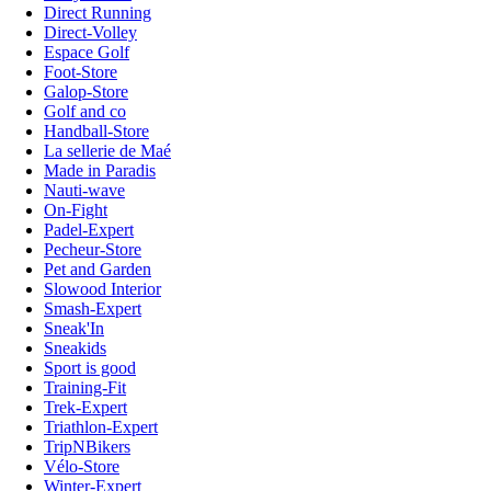
Direct Running
Direct-Volley
Espace Golf
Foot-Store
Galop-Store
Golf and co
Handball-Store
La sellerie de Maé
Made in Paradis
Nauti-wave
On-Fight
Padel-Expert
Pecheur-Store
Pet and Garden
Slowood Interior
Smash-Expert
Sneak'In
Sneakids
Sport is good
Training-Fit
Trek-Expert
Triathlon-Expert
TripNBikers
Vélo-Store
Winter-Expert