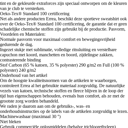
tint en de gekleurde extraforces zijn speciaal ontworpen om de kleuren
van je club te versterken.
Oeko-Tex® Standard 100 certificering
Net als andere producten Errea, beschikt deze sportieve sweatshirt ook
over de Oeko-Tex® Standard 100 certificering, de garantie dat er geen
schadelijke chemische stoffen zijn gebruikt bij de productie. Pasvorm,
Voordelen en Materialen:
Normale pasvorm voor maximaal comfort en bewegingsvrijheid
gedurende de dag.
Ingezet stukje met sublimatie, volledige ritssluiting en verstelbare
capuchon met koord, manchetten en boord, zijdelingse zakken,
contrasterende binding
Stof Carbon (65 % katoen, 35 % polyester) 290 g/m2 en Full (100 %
polyester) 240 g/m2
Onderhoud van het artikel
Om de hoogste kwaliteitsnormen van de artikelen te waarborgen,
controleert Errea al het gebruikte materiaal zorgvuldig. De natuurlijke
vezels van katoen, technische stoffen en fleece blijven in de loop der
tijd hun eigenschappen behouden, evenals hun comfort, als ze met de
grootste zorg worden behandeld.
We raden je daarom aan om de gebruiks-, was- en
onderhoudsinstructies op de labels van de artikelen zorgvuldig te lezen.
Machinewasbaar (maximaal 30 °)
Niet bleken
Gebruik commerciële oplosmiddelen (behalve trichloorethyleen)