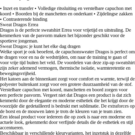
• Inzet en transfer • Volledige ritssluiting en verstelbare capuchon met
koord • Boorden bij de manchetten en onderkant • Zijdelingse zakken
• Contrasterende binding
Sweat Dragos Errea
Dragos is de perfecte sweatshirt Errea voor vrijetijd en uitstraling. De
kenmerken van de pasvorm maken het bijzonder geschikt voor de
sportieve jongeman.
Sweat Dragos: je kunt het elke dag dragen
Welke sport je ook beoefent, de capuchonsweater Dragos is perfect om
te dragen voor en na de wedstrijden, om naar de training te gaan of
voor vrije tijd buiten het veld. De voordelen van deze zip-up sweatshirt
zijn zeker ademend vermogen, thermische isolatie, warmteretentie en
bewegingsvrijheid.
Het katoen aan de binnenkant zorgt voor comfort en warmte, terwijl de
polyester buitenkant zorgt voor een grotere duurzaamheid van de stof.
Verstelbare capuchon met koord, manchetten en boord zorgen voor
een perfecte pasvorm. Vergeet niet dat Dragos een product is dat zich
kenmerkt door de elegantie en moderne esthetiek die het krijgt door de
voorzijde die gedetailleerd is bedrukt met sublimatie. De extraforces op
de borst en de mouwen laten je trots de kleuren van je team zien.
Een ideaal product voor iedereen die op zoek is naar een moderne en
actuele look, gekenmerkt door verfijnde details die de esthetiek en stijl
accentueren.
Beschikbaar in verschillende kleurvarianten, het inzetstuk in dezelfde