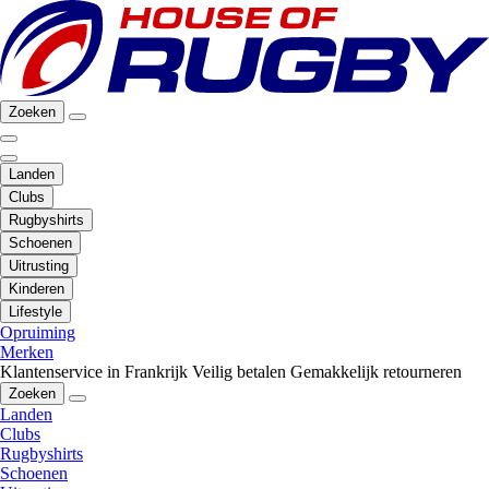
Zoeken
Landen
Clubs
Rugbyshirts
Schoenen
Uitrusting
Kinderen
Lifestyle
Opruiming
Merken
Klantenservice in Frankrijk
Veilig betalen
Gemakkelijk retourneren
Zoeken
Landen
Clubs
Rugbyshirts
Schoenen