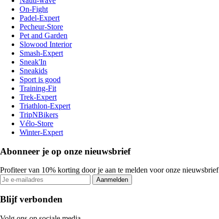
Nauti-wave
On-Fight
Padel-Expert
Pecheur-Store
Pet and Garden
Slowood Interior
Smash-Expert
Sneak'In
Sneakids
Sport is good
Training-Fit
Trek-Expert
Triathlon-Expert
TripNBikers
Vélo-Store
Winter-Expert
Abonneer je op onze nieuwsbrief
Profiteer van 10% korting door je aan te melden voor onze nieuwsbrief
Aanmelden
Blijf verbonden
Volg ons op sociale media