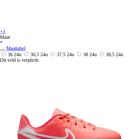
+3
Maat
*
Maattabel
36
24u
36,5
24u
37,5
24u
38
24u
38,5
24u
Dit veld is verplicht