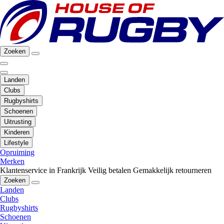
Zoeken
Landen
Clubs
Rugbyshirts
Schoenen
Uitrusting
Kinderen
Lifestyle
Opruiming
Merken
Klantenservice in Frankrijk
Veilig betalen
Gemakkelijk retourneren
Zoeken
Landen
Clubs
Rugbyshirts
Schoenen