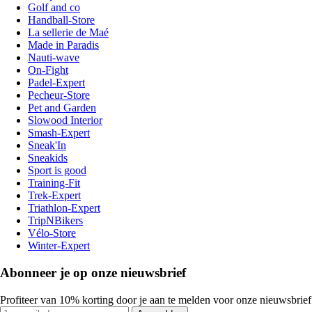
Golf and co
Handball-Store
La sellerie de Maé
Made in Paradis
Nauti-wave
On-Fight
Padel-Expert
Pecheur-Store
Pet and Garden
Slowood Interior
Smash-Expert
Sneak'In
Sneakids
Sport is good
Training-Fit
Trek-Expert
Triathlon-Expert
TripNBikers
Vélo-Store
Winter-Expert
Abonneer je op onze nieuwsbrief
Profiteer van 10% korting door je aan te melden voor onze nieuwsbrief