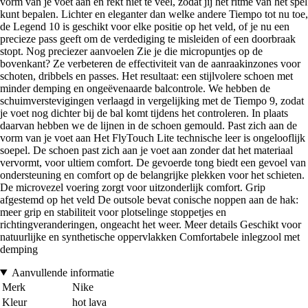
vorm van je voet aan en rekt niet te veel, zodat jij het ritme van het spel
kunt bepalen. Lichter en eleganter dan welke andere Tiempo tot nu toe,
de Legend 10 is geschikt voor elke positie op het veld, of je nu een
precieze pass geeft om de verdediging te misleiden of een doorbraak
stopt. Nog preciezer aanvoelen Zie je die micropuntjes op de
bovenkant? Ze verbeteren de effectiviteit van de aanraakinzones voor
schoten, dribbels en passes. Het resultaat: een stijlvolere schoen met
minder demping en ongeëvenaarde balcontrole. We hebben de
schuimverstevigingen verlaagd in vergelijking met de Tiempo 9, zodat
je voet nog dichter bij de bal komt tijdens het controleren. In plaats
daarvan hebben we de lijnen in de schoen gemould. Past zich aan de
vorm van je voet aan Het FlyTouch Lite technische leer is ongelooflijk
soepel. De schoen past zich aan je voet aan zonder dat het materiaal
vervormt, voor ultiem comfort. De gevoerde tong biedt een gevoel van
ondersteuning en comfort op de belangrijke plekken voor het schieten.
De microvezel voering zorgt voor uitzonderlijk comfort. Grip
afgestemd op het veld De outsole bevat conische noppen aan de hak:
meer grip en stabiliteit voor plotselinge stoppetjes en
richtingveranderingen, ongeacht het weer. Meer details Geschikt voor
natuurlijke en synthetische oppervlakken Comfortabele inlegzool met
demping
Aanvullende informatie
Merk
Nike
Kleur
hot lava