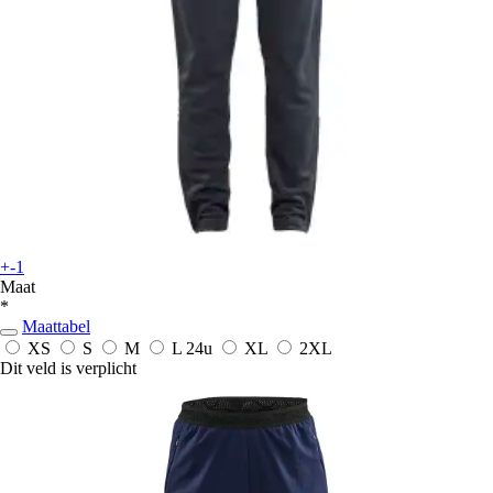
+-1
Maat
*
Maattabel
XS
S
M
L
24u
XL
2XL
Dit veld is verplicht