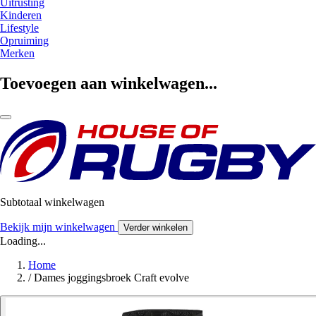
Uitrusting
Kinderen
Lifestyle
Opruiming
Merken
Toevoegen aan winkelwagen...
Subtotaal winkelwagen
Bekijk mijn winkelwagen
Verder winkelen
Loading...
Home
/
Dames joggingsbroek Craft evolve