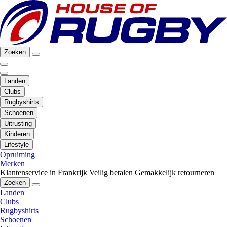
Zoeken
Landen
Clubs
Rugbyshirts
Schoenen
Uitrusting
Kinderen
Lifestyle
Opruiming
Merken
Klantenservice in Frankrijk
Veilig betalen
Gemakkelijk retourneren
Zoeken
Landen
Clubs
Rugbyshirts
Schoenen