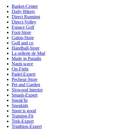
Basket-Center
Daily Bikers
Direct Running
Direct-Volley
Espace Golf
Foot-Store
Galop-Store
Golf and co
Handball-Store
La sellerie de Maé
Made in Paradis
Nauti-wave
On-Fight
Padel-Expert
Pecheur-Store
Pet and Garden
Slowood Interior
Smash-Expert
Sneak'In
Sneakids
Sport is good
Training-Fit
Trek-Expert
Triathlon-Expert