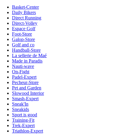
Basket-Center
Daily Bikers
Direct Running
Direct-Volley
Espace Golf
Foot-Store
Galop-Store
Golf and co
Handball-Store
La sellerie de Maé
Made in Paradis
Nauti-wave
On-Fight
Padel-Expert
Pecheur-Store
Pet and Garden
Slowood Interior
Smash-Expert
Sneak'In
Sneakids
Sport is good
Training-Fit
Trek-Expert
Triathlon-Expert