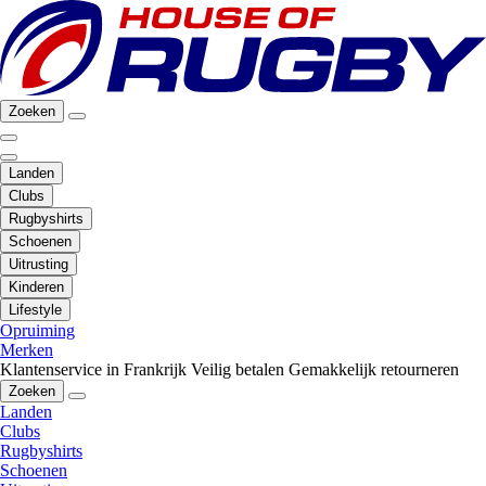
Zoeken
Landen
Clubs
Rugbyshirts
Schoenen
Uitrusting
Kinderen
Lifestyle
Opruiming
Merken
Klantenservice in Frankrijk
Veilig betalen
Gemakkelijk retourneren
Zoeken
Landen
Clubs
Rugbyshirts
Schoenen