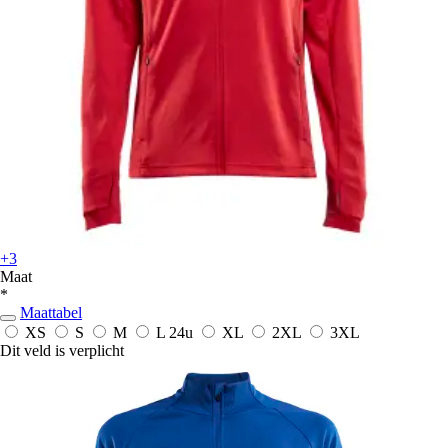
+3
Maat
*
Maattabel
XS
S
M
L
24u
XL
2XL
3XL
Dit veld is verplicht