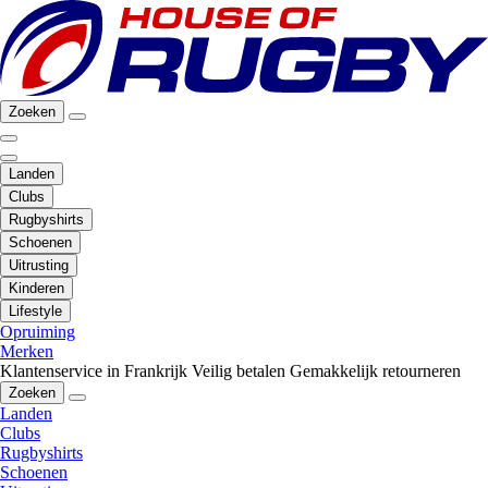
Zoeken
Landen
Clubs
Rugbyshirts
Schoenen
Uitrusting
Kinderen
Lifestyle
Opruiming
Merken
Klantenservice in Frankrijk
Veilig betalen
Gemakkelijk retourneren
Zoeken
Landen
Clubs
Rugbyshirts
Schoenen