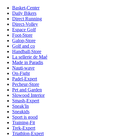
Basket-Center
Daily Bikers
Direct Running
Direct-Volley
Espace Golf
Foot-Store
Galop-Store
Golf and co
Handball-Store
La sellerie de Maé
Made in Paradis
Nauti-wave
On-Fight
Padel-Expert
Pecheur-Store
Pet and Garden
Slowood Interior
Smash-Expert
Sneak'In
Sneakids
Sport is good
Training-Fit
Trek-Expert
Triathlon-Expert