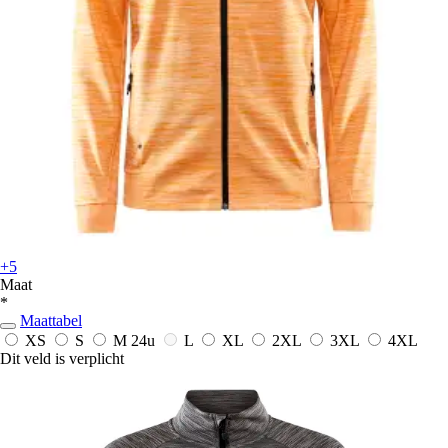
+5
Maat
*
Maattabel
XS
S
M
24u
L
XL
2XL
3XL
4XL
Dit veld is verplicht