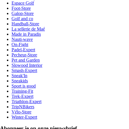
Espace Golf
Foot-Store
Galop-Store
Golf and co
Handball-Store
La sellerie de Maé
Made in Paradis
Nauti-wave
On-Fight
Padel-Expert
Pecheur-Store
Pet and Garden
Slowood Interior
Smash-Expert
Sneak'In
Sneakids
Sport is good
Training-Fit
Trek-Expert
Triathlon-Expert
TripNBikers
Vélo-Store
Winter-Expert
Abonneer je op onze nieuwsbrief