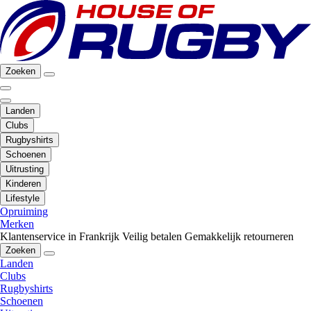
Zoeken
Landen
Clubs
Rugbyshirts
Schoenen
Uitrusting
Kinderen
Lifestyle
Opruiming
Merken
Klantenservice in Frankrijk
Veilig betalen
Gemakkelijk retourneren
Zoeken
Landen
Clubs
Rugbyshirts
Schoenen