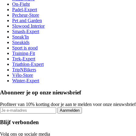
On-Fight
Padel-Expert
Pecheur-Store
Pet and Garden
Slowood Interior
Smash-Expert
Sneak'In
Sneakids
Sport is good
Training-Fit
Trek-Expert
Triathlon-Expert
TripNBikers
Vélo-Store
Winter-Expert
Abonneer je op onze nieuwsbrief
Profiteer van 10% korting door je aan te melden voor onze nieuwsbrief
Aanmelden
Blijf verbonden
Volg ons op sociale media