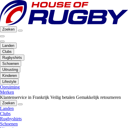
Zoeken
Landen
Clubs
Rugbyshirts
Schoenen
Uitrusting
Kinderen
Lifestyle
Opruiming
Merken
Klantenservice in Frankrijk
Veilig betalen
Gemakkelijk retourneren
Zoeken
Landen
Clubs
Rugbyshirts
Schoenen