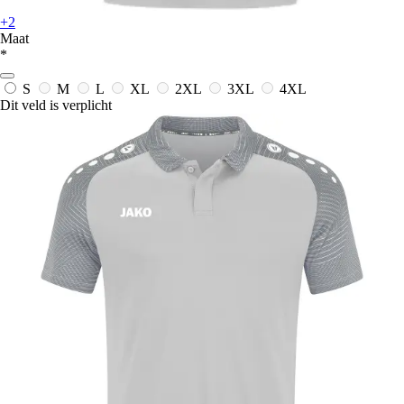
+2
Maat
*
S
M
L
XL
2XL
3XL
4XL
Dit veld is verplicht