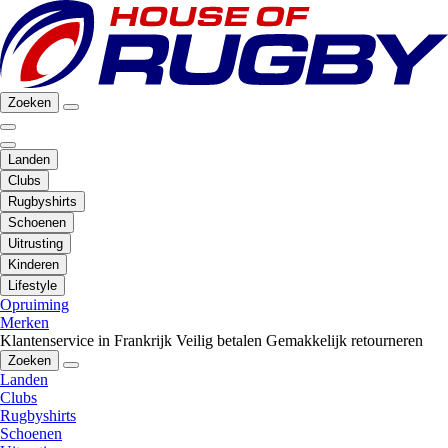
Zoeken
Landen
Clubs
Rugbyshirts
Schoenen
Uitrusting
Kinderen
Lifestyle
Opruiming
Merken
Klantenservice in Frankrijk
Veilig betalen
Gemakkelijk retourneren
Zoeken
Landen
Clubs
Rugbyshirts
Schoenen