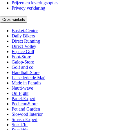
Prijzen en leveringsopties
Privacy verklaring
Onze winkels
Basket-Center
Daily Bikers
Direct Running
Direct-Volley
Espace Golf
Foot-Store
Galop-Store
Golf and co
Handball-Store
La sellerie de Maé
Made in Paradis
Nauti-wave
On-Fight
Padel-Expert
Pecheur-Store
Pet and Garden
Slowood Interior
Smash-Expert
Sneak'In
Sneakids