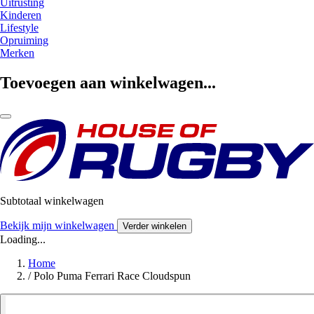
Uitrusting
Kinderen
Lifestyle
Opruiming
Merken
Toevoegen aan winkelwagen...
Subtotaal winkelwagen
Bekijk mijn winkelwagen
Verder winkelen
Loading...
Home
/
Polo Puma Ferrari Race Cloudspun