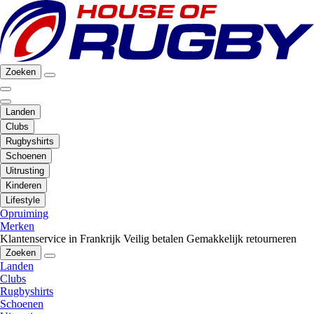
Zoeken
Landen
Clubs
Rugbyshirts
Schoenen
Uitrusting
Kinderen
Lifestyle
Opruiming
Merken
Klantenservice in Frankrijk
Veilig betalen
Gemakkelijk retourneren
Zoeken
Landen
Clubs
Rugbyshirts
Schoenen