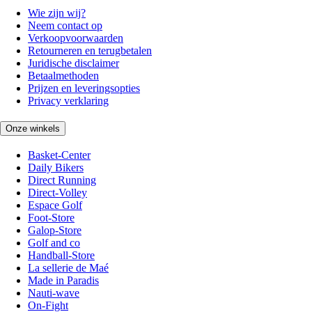
Wie zijn wij?
Neem contact op
Verkoopvoorwaarden
Retourneren en terugbetalen
Juridische disclaimer
Betaalmethoden
Prijzen en leveringsopties
Privacy verklaring
Onze winkels
Basket-Center
Daily Bikers
Direct Running
Direct-Volley
Espace Golf
Foot-Store
Galop-Store
Golf and co
Handball-Store
La sellerie de Maé
Made in Paradis
Nauti-wave
On-Fight