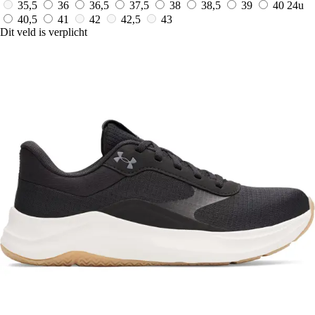
35,5
36
36,5
37,5
38
38,5
39
40
24u
40,5
41
42
42,5
43
Dit veld is verplicht