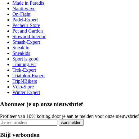
Made in Paradis
Nauti-wave
On-Fight
Padel-Expert
Pecheur-Store
Pet and Garden
Slowood Interior
Smash-Expert
Sneak'In
Sneakids
Sport is good
Training-Fit
Trek-Expert
Triathlon-Expert
TripNBikers
Vélo-Store
Winter-Expert
Abonneer je op onze nieuwsbrief
Profiteer van 10% korting door je aan te melden voor onze nieuwsbrief
Aanmelden
Blijf verbonden