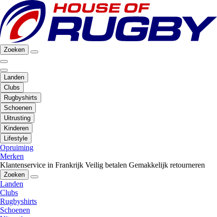
Zoeken
Landen
Clubs
Rugbyshirts
Schoenen
Uitrusting
Kinderen
Lifestyle
Opruiming
Merken
Klantenservice in Frankrijk
Veilig betalen
Gemakkelijk retourneren
Zoeken
Landen
Clubs
Rugbyshirts
Schoenen