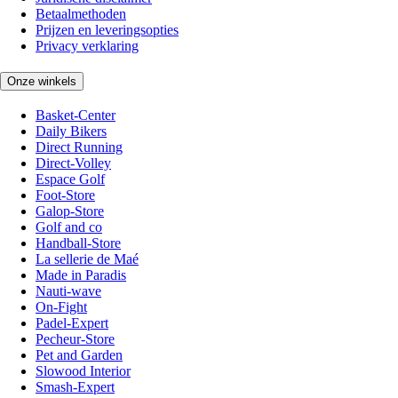
Betaalmethoden
Prijzen en leveringsopties
Privacy verklaring
Onze winkels
Basket-Center
Daily Bikers
Direct Running
Direct-Volley
Espace Golf
Foot-Store
Galop-Store
Golf and co
Handball-Store
La sellerie de Maé
Made in Paradis
Nauti-wave
On-Fight
Padel-Expert
Pecheur-Store
Pet and Garden
Slowood Interior
Smash-Expert