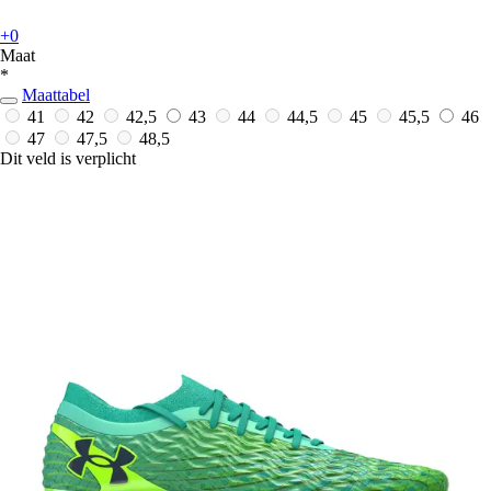
+0
Maat
*
Maattabel
41
42
42,5
43
44
44,5
45
45,5
46
47
47,5
48,5
Dit veld is verplicht