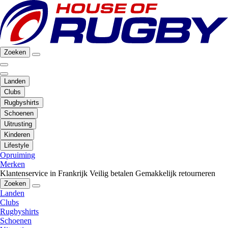
Zoeken
Landen
Clubs
Rugbyshirts
Schoenen
Uitrusting
Kinderen
Lifestyle
Opruiming
Merken
Klantenservice in Frankrijk
Veilig betalen
Gemakkelijk retourneren
Zoeken
Landen
Clubs
Rugbyshirts
Schoenen