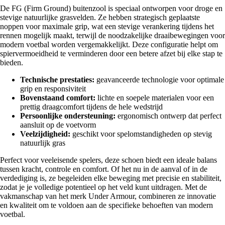
De FG (Firm Ground) buitenzool is speciaal ontworpen voor droge en
stevige natuurlijke grasvelden. Ze hebben strategisch geplaatste
noppen voor maximale grip, wat een stevige verankering tijdens het
rennen mogelijk maakt, terwijl de noodzakelijke draaibewegingen voor
modern voetbal worden vergemakkelijkt. Deze configuratie helpt om
spiervermoeidheid te verminderen door een betere afzet bij elke stap te
bieden.
Technische prestaties:
geavanceerde technologie voor optimale
grip en responsiviteit
Bovenstaand comfort:
lichte en soepele materialen voor een
prettig draagcomfort tijdens de hele wedstrijd
Persoonlijke ondersteuning:
ergonomisch ontwerp dat perfect
aansluit op de voetvorm
Veelzijdigheid:
geschikt voor spelomstandigheden op stevig
natuurlijk gras
Perfect voor veeleisende spelers, deze schoen biedt een ideale balans
tussen kracht, controle en comfort. Of het nu in de aanval of in de
verdediging is, ze begeleiden elke beweging met precisie en stabiliteit,
zodat je je volledige potentieel op het veld kunt uitdragen. Met de
vakmanschap van het merk Under Armour, combineren ze innovatie
en kwaliteit om te voldoen aan de specifieke behoeften van modern
voetbal.