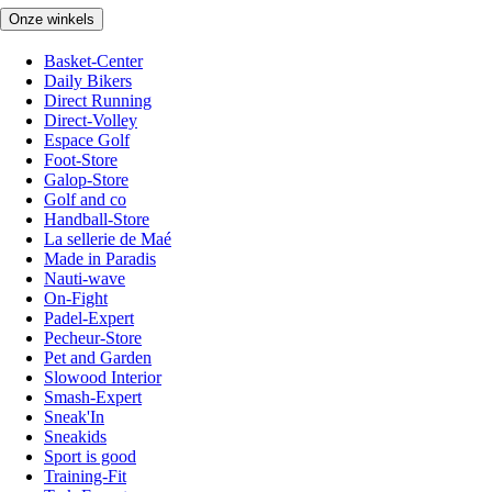
Onze winkels
Basket-Center
Daily Bikers
Direct Running
Direct-Volley
Espace Golf
Foot-Store
Galop-Store
Golf and co
Handball-Store
La sellerie de Maé
Made in Paradis
Nauti-wave
On-Fight
Padel-Expert
Pecheur-Store
Pet and Garden
Slowood Interior
Smash-Expert
Sneak'In
Sneakids
Sport is good
Training-Fit