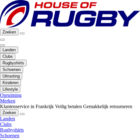
Zoeken
Landen
Clubs
Rugbyshirts
Schoenen
Uitrusting
Kinderen
Lifestyle
Opruiming
Merken
Klantenservice in Frankrijk
Veilig betalen
Gemakkelijk retourneren
Zoeken
Landen
Clubs
Rugbyshirts
Schoenen