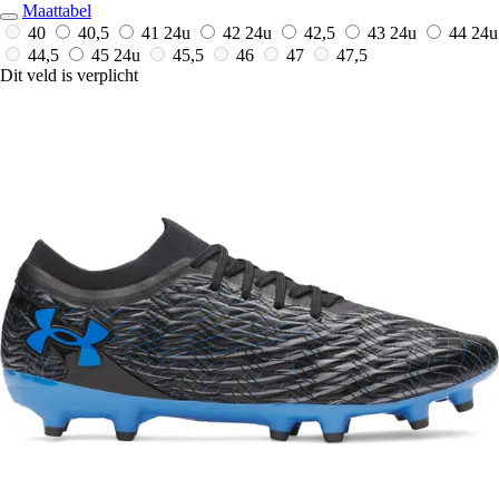
Maattabel
40
40,5
41
24u
42
24u
42,5
43
24u
44
24u
44,5
45
24u
45,5
46
47
47,5
Dit veld is verplicht