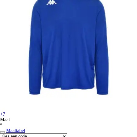
+7
Maat
*
Maattabel