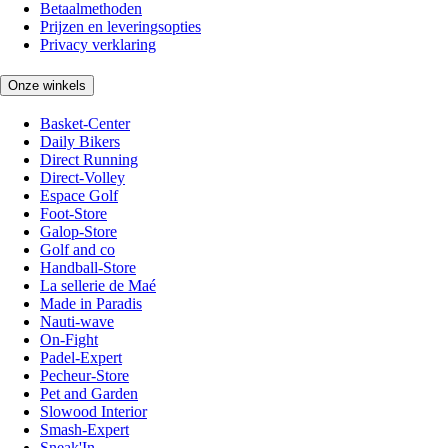
Betaalmethoden
Prijzen en leveringsopties
Privacy verklaring
Onze winkels
Basket-Center
Daily Bikers
Direct Running
Direct-Volley
Espace Golf
Foot-Store
Galop-Store
Golf and co
Handball-Store
La sellerie de Maé
Made in Paradis
Nauti-wave
On-Fight
Padel-Expert
Pecheur-Store
Pet and Garden
Slowood Interior
Smash-Expert
Sneak'In