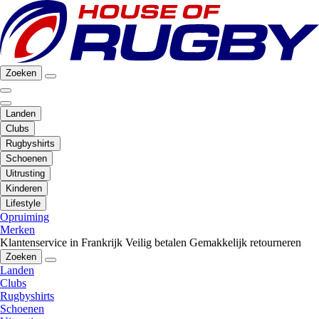
Zoeken
Landen
Clubs
Rugbyshirts
Schoenen
Uitrusting
Kinderen
Lifestyle
Opruiming
Merken
Klantenservice in Frankrijk
Veilig betalen
Gemakkelijk retourneren
Zoeken
Landen
Clubs
Rugbyshirts
Schoenen