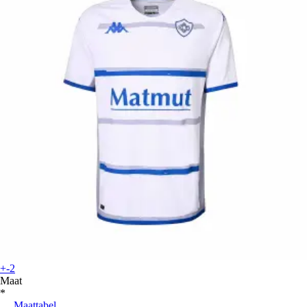
+-2
Maat
*
Maattabel