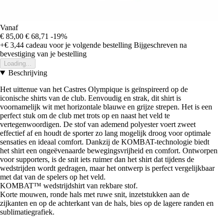
Vanaf
€ 85,00
€ 68,71
-19%
+€ 3,44
cadeau voor je volgende bestelling
Bijgeschreven na
bevestiging van je bestelling
Loading...
Beschrijving
Het uittenue van het Castres Olympique is geïnspireerd op de
iconische shirts van de club. Eenvoudig en strak, dit shirt is
voornamelijk wit met horizontale blauwe en grijze strepen. Het is een
perfect stuk om de club met trots op en naast het veld te
vertegenwoordigen. De stof van ademend polyester voert zweet
effectief af en houdt de sporter zo lang mogelijk droog voor optimale
sensaties en ideaal comfort. Dankzij de KOMBAT-technologie biedt
het shirt een ongeëvenaarde bewegingsvrijheid en comfort. Ontworpen
voor supporters, is de snit iets ruimer dan het shirt dat tijdens de
wedstrijden wordt gedragen, maar het ontwerp is perfect vergelijkbaar
met dat van de spelers op het veld.
KOMBAT™ wedstrijdshirt van rekbare stof.
Korte mouwen, ronde hals met ruwe snit, inzetstukken aan de
zijkanten en op de achterkant van de hals, bies op de lagere randen en
sublimatiegrafiek.