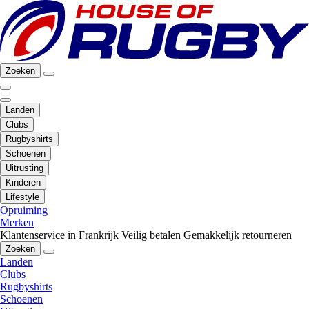
Zoeken
Landen
Clubs
Rugbyshirts
Schoenen
Uitrusting
Kinderen
Lifestyle
Opruiming
Merken
Klantenservice in Frankrijk
Veilig betalen
Gemakkelijk retourneren
Zoeken
Landen
Clubs
Rugbyshirts
Schoenen