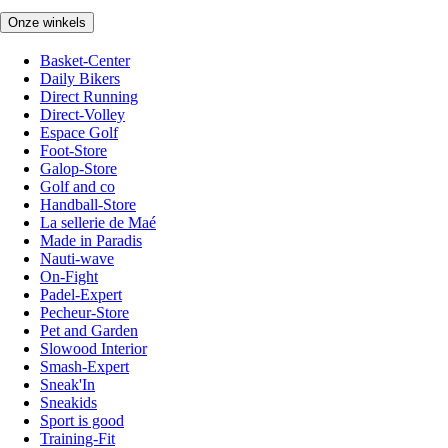
Onze winkels
Basket-Center
Daily Bikers
Direct Running
Direct-Volley
Espace Golf
Foot-Store
Galop-Store
Golf and co
Handball-Store
La sellerie de Maé
Made in Paradis
Nauti-wave
On-Fight
Padel-Expert
Pecheur-Store
Pet and Garden
Slowood Interior
Smash-Expert
Sneak'In
Sneakids
Sport is good
Training-Fit