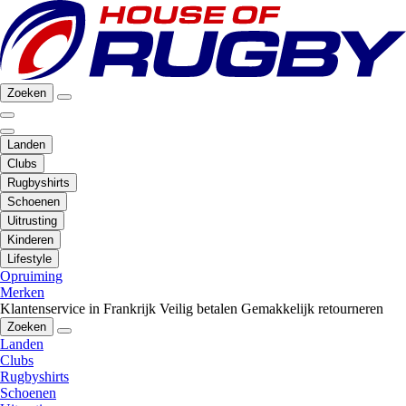
Zoeken
Landen
Clubs
Rugbyshirts
Schoenen
Uitrusting
Kinderen
Lifestyle
Opruiming
Merken
Klantenservice in Frankrijk
Veilig betalen
Gemakkelijk retourneren
Zoeken
Landen
Clubs
Rugbyshirts
Schoenen