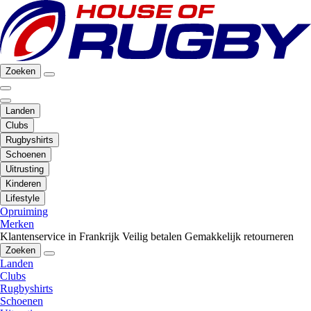
Zoeken
Landen
Clubs
Rugbyshirts
Schoenen
Uitrusting
Kinderen
Lifestyle
Opruiming
Merken
Klantenservice in Frankrijk
Veilig betalen
Gemakkelijk retourneren
Zoeken
Landen
Clubs
Rugbyshirts
Schoenen