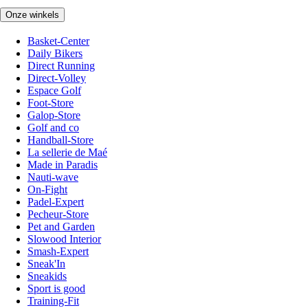
Onze winkels
Basket-Center
Daily Bikers
Direct Running
Direct-Volley
Espace Golf
Foot-Store
Galop-Store
Golf and co
Handball-Store
La sellerie de Maé
Made in Paradis
Nauti-wave
On-Fight
Padel-Expert
Pecheur-Store
Pet and Garden
Slowood Interior
Smash-Expert
Sneak'In
Sneakids
Sport is good
Training-Fit