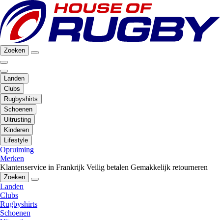
Zoeken
Landen
Clubs
Rugbyshirts
Schoenen
Uitrusting
Kinderen
Lifestyle
Opruiming
Merken
Klantenservice in Frankrijk
Veilig betalen
Gemakkelijk retourneren
Zoeken
Landen
Clubs
Rugbyshirts
Schoenen