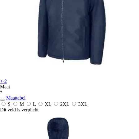
+-2
Maat
*
Maattabel
S
M
L
XL
2XL
3XL
Dit veld is verplicht