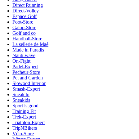
Direct Running
Direct-Volley
Espace Golf
Foot-Store
Galop-Store
Golf and co
Handball-Store
La sellerie de Maé
Made in Paradis
Nauti-wave
On-Fight
Padel-Expert
Pecheur-Store
Pet and Garden
Slowood Interior
Smash-Expert
Sneak'In
Sneakids
Sport is good
Training-Fit
Trek-Expert
Triathlon-Expert
TripNBikers
Vélo-Store