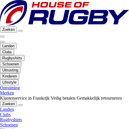
Zoeken
Landen
Clubs
Rugbyshirts
Schoenen
Uitrusting
Kinderen
Lifestyle
Opruiming
Merken
Klantenservice in Frankrijk
Veilig betalen
Gemakkelijk retourneren
Zoeken
Landen
Clubs
Rugbyshirts
Schoenen