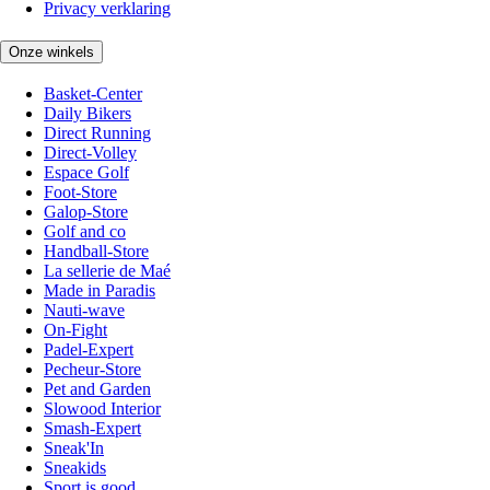
Privacy verklaring
Onze winkels
Basket-Center
Daily Bikers
Direct Running
Direct-Volley
Espace Golf
Foot-Store
Galop-Store
Golf and co
Handball-Store
La sellerie de Maé
Made in Paradis
Nauti-wave
On-Fight
Padel-Expert
Pecheur-Store
Pet and Garden
Slowood Interior
Smash-Expert
Sneak'In
Sneakids
Sport is good