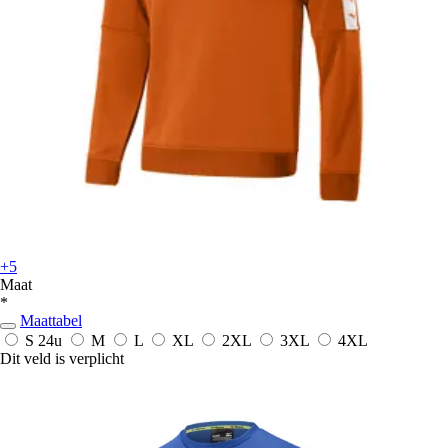
+5
Maat
*
Maattabel
S
24u
M
L
XL
2XL
3XL
4XL
Dit veld is verplicht