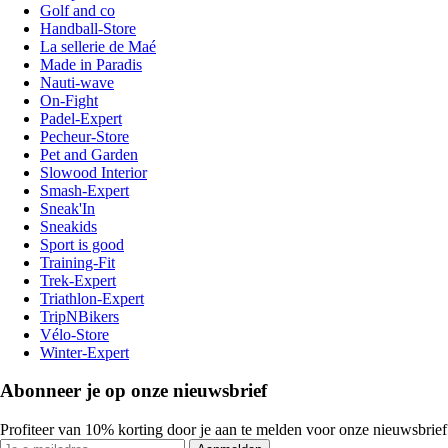
Golf and co
Handball-Store
La sellerie de Maé
Made in Paradis
Nauti-wave
On-Fight
Padel-Expert
Pecheur-Store
Pet and Garden
Slowood Interior
Smash-Expert
Sneak'In
Sneakids
Sport is good
Training-Fit
Trek-Expert
Triathlon-Expert
TripNBikers
Vélo-Store
Winter-Expert
Abonneer je op onze nieuwsbrief
Profiteer van 10% korting door je aan te melden voor onze nieuwsbrief