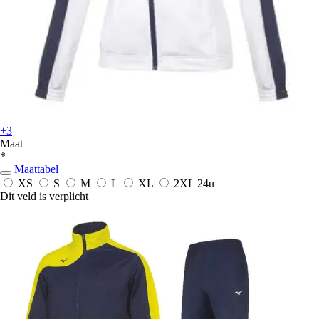
+3
Maat
*
Maattabel
XS
S
M
L
XL
2XL
24u
Dit veld is verplicht