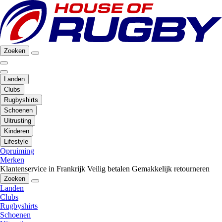
Zoeken
Landen
Clubs
Rugbyshirts
Schoenen
Uitrusting
Kinderen
Lifestyle
Opruiming
Merken
Klantenservice in Frankrijk
Veilig betalen
Gemakkelijk retourneren
Zoeken
Landen
Clubs
Rugbyshirts
Schoenen