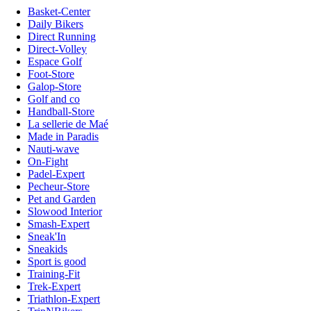
Basket-Center
Daily Bikers
Direct Running
Direct-Volley
Espace Golf
Foot-Store
Galop-Store
Golf and co
Handball-Store
La sellerie de Maé
Made in Paradis
Nauti-wave
On-Fight
Padel-Expert
Pecheur-Store
Pet and Garden
Slowood Interior
Smash-Expert
Sneak'In
Sneakids
Sport is good
Training-Fit
Trek-Expert
Triathlon-Expert