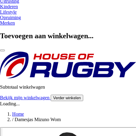
Uitrusting
Kinderen
Lifestyle
Opruiming
Merken
Toevoegen aan winkelwagen...
Subtotaal winkelwagen
Bekijk mijn winkelwagen
Verder winkelen
Loading...
Home
/
Damesjas Mizuno Wom