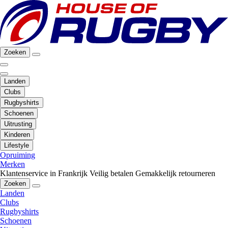
Zoeken
Landen
Clubs
Rugbyshirts
Schoenen
Uitrusting
Kinderen
Lifestyle
Opruiming
Merken
Klantenservice in Frankrijk
Veilig betalen
Gemakkelijk retourneren
Zoeken
Landen
Clubs
Rugbyshirts
Schoenen