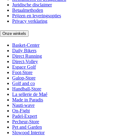
Juridische disclaimer
Betaalmethoden
Prijzen en leveringsopties
Privacy verklaring
Onze winkels
Basket-Center
Daily Bikers
Direct Running
Direct-Volley
Espace Golf
Foot-Store
Galop-Store
Golf and co
Handball-Store
La sellerie de Maé
Made in Paradis
Nauti-wave
On-Fight
Padel-Expert
Pecheur-Store
Pet and Garden
Slowood Interior