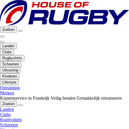
Zoeken
Landen
Clubs
Rugbyshirts
Schoenen
Uitrusting
Kinderen
Lifestyle
Opruiming
Merken
Klantenservice in Frankrijk
Veilig betalen
Gemakkelijk retourneren
Zoeken
Landen
Clubs
Rugbyshirts
Schoenen