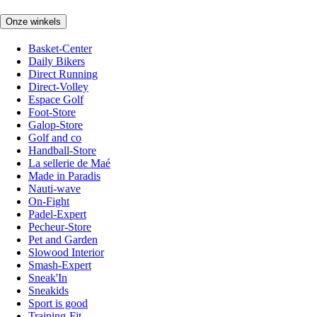
Onze winkels
Basket-Center
Daily Bikers
Direct Running
Direct-Volley
Espace Golf
Foot-Store
Galop-Store
Golf and co
Handball-Store
La sellerie de Maé
Made in Paradis
Nauti-wave
On-Fight
Padel-Expert
Pecheur-Store
Pet and Garden
Slowood Interior
Smash-Expert
Sneak'In
Sneakids
Sport is good
Training-Fit