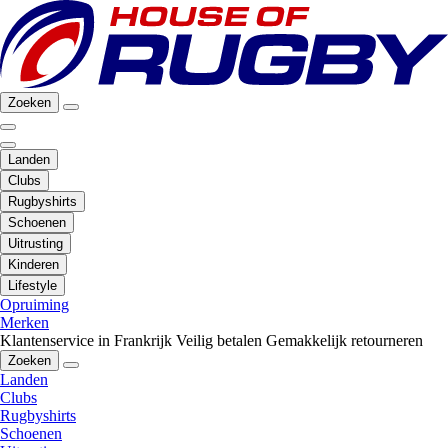
Zoeken
Landen
Clubs
Rugbyshirts
Schoenen
Uitrusting
Kinderen
Lifestyle
Opruiming
Merken
Klantenservice in Frankrijk
Veilig betalen
Gemakkelijk retourneren
Zoeken
Landen
Clubs
Rugbyshirts
Schoenen