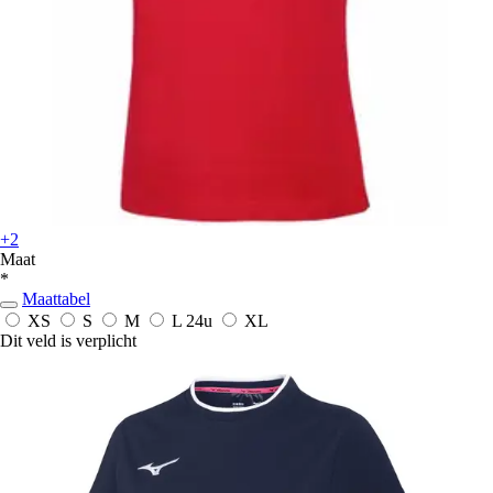
+2
Maat
*
Maattabel
XS
S
M
L
24u
XL
Dit veld is verplicht