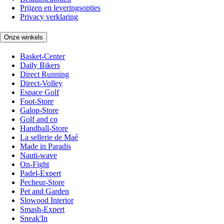
Prijzen en leveringsopties
Privacy verklaring
Onze winkels
Basket-Center
Daily Bikers
Direct Running
Direct-Volley
Espace Golf
Foot-Store
Galop-Store
Golf and co
Handball-Store
La sellerie de Maé
Made in Paradis
Nauti-wave
On-Fight
Padel-Expert
Pecheur-Store
Pet and Garden
Slowood Interior
Smash-Expert
Sneak'In