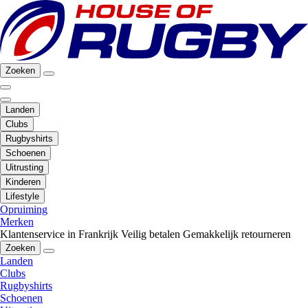
Zoeken
Landen
Clubs
Rugbyshirts
Schoenen
Uitrusting
Kinderen
Lifestyle
Opruiming
Merken
Klantenservice in Frankrijk
Veilig betalen
Gemakkelijk retourneren
Zoeken
Landen
Clubs
Rugbyshirts
Schoenen