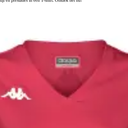
ijl en prestaties in één T-shirt. Ontdek het nu!