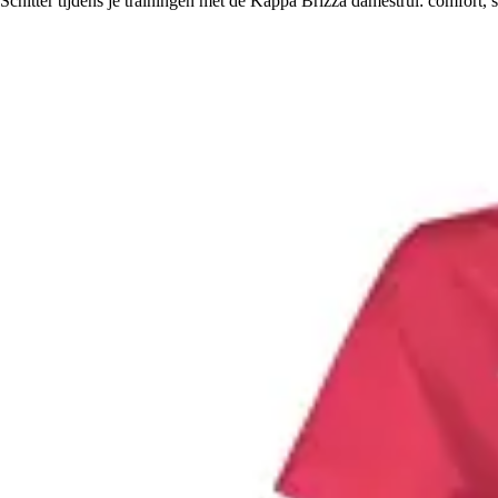
Schitter tijdens je trainingen met de Kappa Brizza damestrui: comfort, st