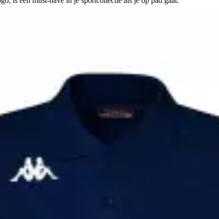
, is een must-have in je sportcollectie als je op pad gaat.