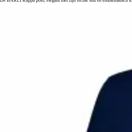
De BARLI Kappa polo, elegant met zijn rechte snit en emblematisch logo