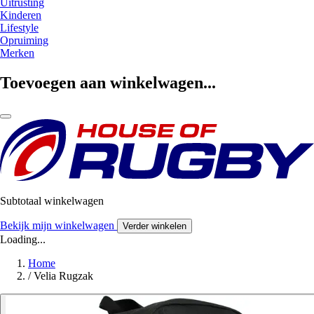
Uitrusting
Kinderen
Lifestyle
Opruiming
Merken
Toevoegen aan winkelwagen...
Subtotaal winkelwagen
Bekijk mijn winkelwagen
Verder winkelen
Loading...
Home
/
Velia Rugzak