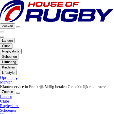
Zoeken
Landen
Clubs
Rugbyshirts
Schoenen
Uitrusting
Kinderen
Lifestyle
Opruiming
Merken
Klantenservice in Frankrijk
Veilig betalen
Gemakkelijk retourneren
Zoeken
Landen
Clubs
Rugbyshirts
Schoenen