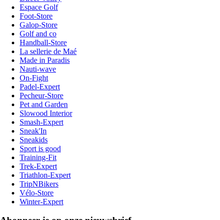
Espace Golf
Foot-Store
Galop-Store
Golf and co
Handball-Store
La sellerie de Maé
Made in Paradis
Nauti-wave
On-Fight
Padel-Expert
Pecheur-Store
Pet and Garden
Slowood Interior
Smash-Expert
Sneak'In
Sneakids
Sport is good
Training-Fit
Trek-Expert
Triathlon-Expert
TripNBikers
Vélo-Store
Winter-Expert