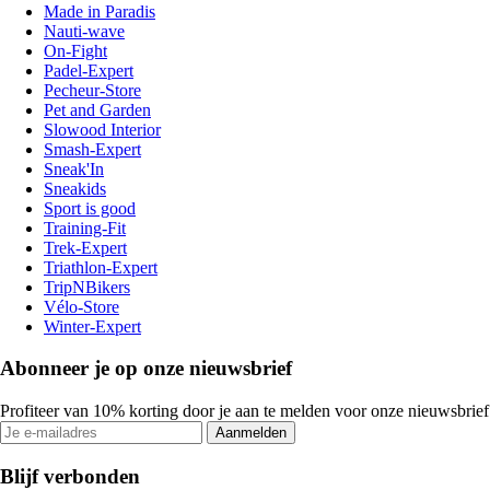
Made in Paradis
Nauti-wave
On-Fight
Padel-Expert
Pecheur-Store
Pet and Garden
Slowood Interior
Smash-Expert
Sneak'In
Sneakids
Sport is good
Training-Fit
Trek-Expert
Triathlon-Expert
TripNBikers
Vélo-Store
Winter-Expert
Abonneer je op onze nieuwsbrief
Profiteer van 10% korting door je aan te melden voor onze nieuwsbrief
Aanmelden
Blijf verbonden