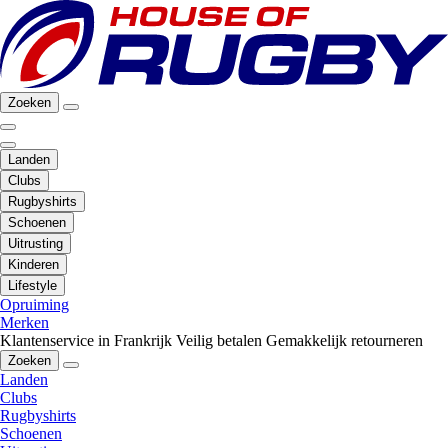
Zoeken
Landen
Clubs
Rugbyshirts
Schoenen
Uitrusting
Kinderen
Lifestyle
Opruiming
Merken
Klantenservice in Frankrijk
Veilig betalen
Gemakkelijk retourneren
Zoeken
Landen
Clubs
Rugbyshirts
Schoenen