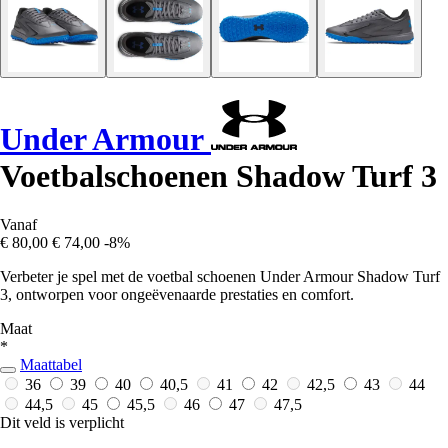
Under Armour
Voetbalschoenen Shadow Turf 3
Vanaf
€ 80,00
€ 74,00
-8%
Verbeter je spel met de voetbal schoenen Under Armour Shadow Turf
3, ontworpen voor ongeëvenaarde prestaties en comfort.
Maat
*
Maattabel
36
39
40
40,5
41
42
42,5
43
44
44,5
45
45,5
46
47
47,5
Dit veld is verplicht